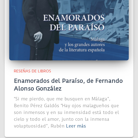
RESEÑAS DE LIBROS
Enamorados del Paraíso, de Fernando
Alonso González
“Si me pierdo, que me busquen en Málaga”,
Benito Pérez Galdós “Hay ojos malagueños que
son inmensos y en su inmensidad está todo el
cielo y todo el amor, junto con la inmensa
voluptuosidad”, Rubén
Leer más