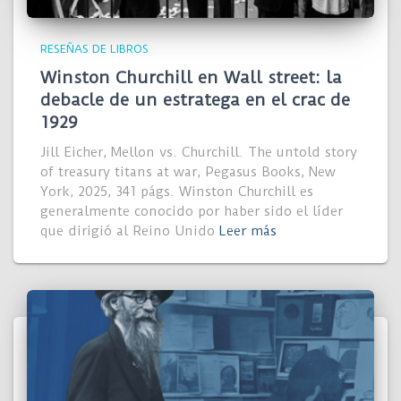
RESEÑAS DE LIBROS
Winston Churchill en Wall street: la
debacle de un estratega en el crac de
1929
Jill Eicher, Mellon vs. Churchill. The untold story
of treasury titans at war, Pegasus Books, New
York, 2025, 341 págs. Winston Churchill es
generalmente conocido por haber sido el líder
que dirigió al Reino Unido
Leer más