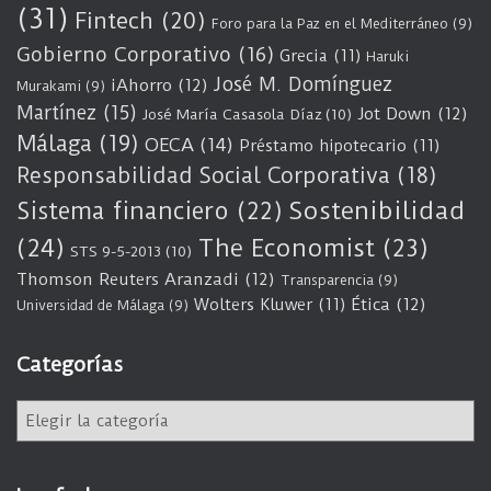
(31)
Fintech
(20)
Foro para la Paz en el Mediterráneo
(9)
Gobierno Corporativo
(16)
Grecia
(11)
Haruki
José M. Domínguez
iAhorro
(12)
Murakami
(9)
Martínez
(15)
Jot Down
(12)
José María Casasola Díaz
(10)
Málaga
(19)
OECA
(14)
Préstamo hipotecario
(11)
Responsabilidad Social Corporativa
(18)
Sostenibilidad
Sistema financiero
(22)
(24)
The Economist
(23)
STS 9-5-2013
(10)
Thomson Reuters Aranzadi
(12)
Transparencia
(9)
Wolters Kluwer
(11)
Ética
(12)
Universidad de Málaga
(9)
Categorías
C
a
t
e