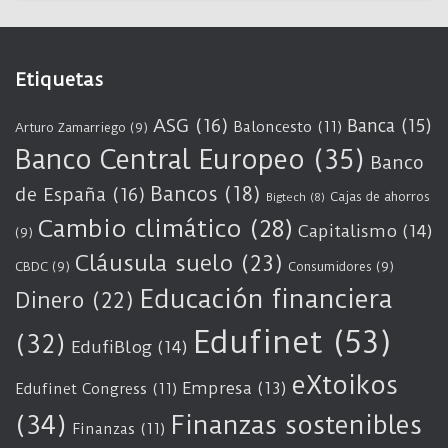
Etiquetas
ASG
(16)
Banca
(15)
Baloncesto
(11)
Arturo Zamarriego
(9)
Banco Central Europeo
(35)
Banco
Bancos
(18)
de España
(16)
Cajas de ahorros
Bigtech
(8)
Cambio climático
(28)
Capitalismo
(14)
(9)
Cláusula suelo
(23)
CBDC
(9)
Consumidores
(9)
Educación financiera
Dinero
(22)
Edufinet
(53)
(32)
EdufiBlog
(14)
eXtoikos
Empresa
(13)
Edufinet Congress
(11)
(34)
Finanzas sostenibles
Finanzas
(11)