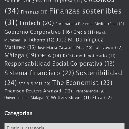
Empresa
(13)
Edufinet Congress
(11)
(34)
Finanzas sostenibles
Finanzas
(11)
(31)
Fintech
(20)
Foro para la Paz en el Mediterráneo
(9)
Gobierno Corporativo
(16)
Grecia
(11)
Haruki
José M. Domínguez
iAhorro
(12)
Murakami
(9)
Martínez
(15)
Jot Down
(12)
José María Casasola Díaz
(10)
Málaga
(19)
OECA
(14)
Préstamo hipotecario
(11)
Responsabilidad Social Corporativa
(18)
Sostenibilidad
Sistema financiero
(22)
(24)
The Economist
(23)
STS 9-5-2013
(10)
Thomson Reuters Aranzadi
(12)
Transparencia
(9)
Wolters Kluwer
(11)
Ética
(12)
Universidad de Málaga
(9)
Categorías
C