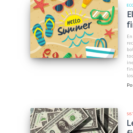
EC
E
f
En
re
bo
to
in
fi
lo
Po
SI
L