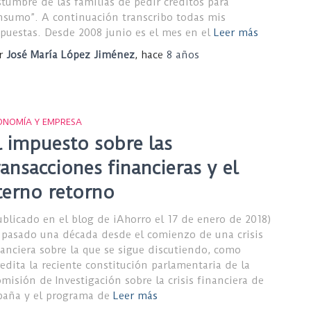
stumbre de las familias de pedir créditos para
nsumo”. A continuación transcribo todas mis
spuestas. Desde 2008 junio es el mes en el
Leer más
r
José María López Jiménez
, hace
8 años
ONOMÍA Y EMPRESA
l impuesto sobre las
ransacciones financieras y el
terno retorno
ublicado en el blog de iAhorro el 17 de enero de 2018)
 pasado una década desde el comienzo de una crisis
nanciera sobre la que se sigue discutiendo, como
redita la reciente constitución parlamentaria de la
omisión de Investigación sobre la crisis financiera de
paña y el programa de
Leer más