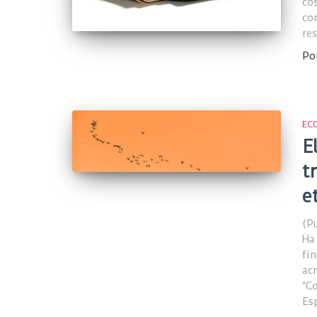
co
co
re
Po
EC
E
t
e
(P
Ha
fi
ac
“C
Es