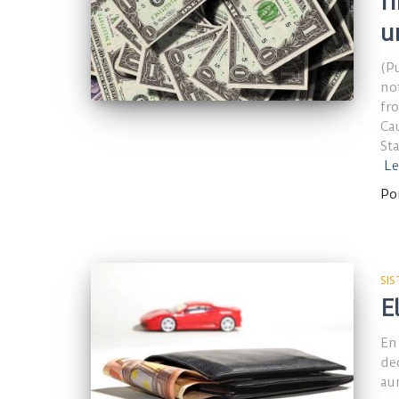
f
u
(P
no
fr
Ca
St
Le
Po
SI
E
En
de
au