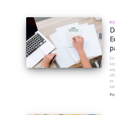
EC
D
E
p
En 
so
se
iA
se
san
Po