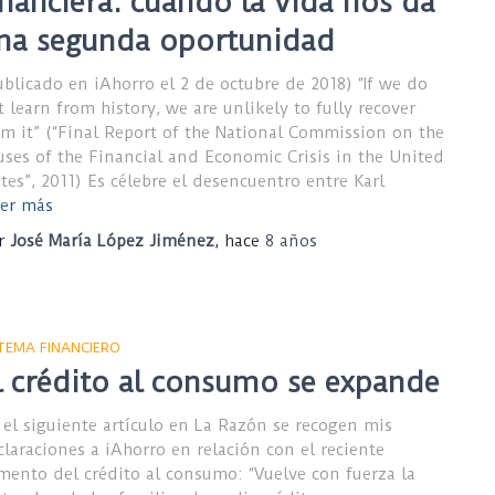
inanciera: cuando la vida nos da
na segunda oportunidad
ublicado en iAhorro el 2 de octubre de 2018) “If we do
t learn from history, we are unlikely to fully recover
om it” (“Final Report of the National Commission on the
uses of the Financial and Economic Crisis in the United
ates”, 2011) Es célebre el desencuentro entre Karl
er más
r
José María López Jiménez
, hace
8 años
STEMA FINANCIERO
l crédito al consumo se expande
 el siguiente artículo en La Razón se recogen mis
claraciones a iAhorro en relación con el reciente
mento del crédito al consumo: “Vuelve con fuerza la