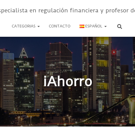
specialista en regulación financiera y profesor d
CATEGORIAS
CONTACTO
ESPAÑOL
iAhorro