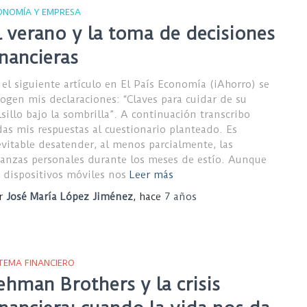
ONOMÍA Y EMPRESA
l verano y la toma de decisiones
inancieras
 el siguiente artículo en El País Economía (iAhorro) se
cogen mis declaraciones: “Claves para cuidar de su
lsillo bajo la sombrilla”. A continuación transcribo
das mis respuestas al cuestionario planteado. Es
evitable desatender, al menos parcialmente, las
nanzas personales durante los meses de estío. Aunque
s dispositivos móviles nos
Leer más
r
José María López Jiménez
, hace
7 años
STEMA FINANCIERO
ehman Brothers y la crisis