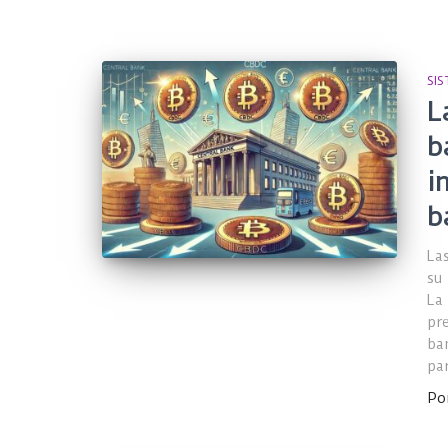
SI
L
b
i
b
La
su
La
pr
ba
par
Po