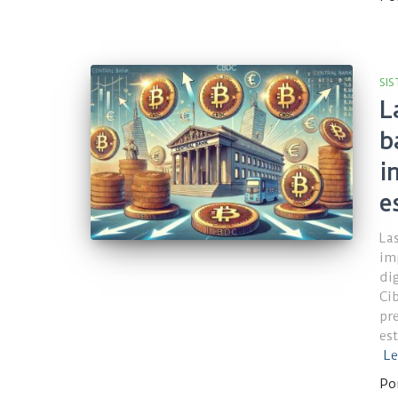
SI
L
b
i
e
La
im
di
Ci
pr
es
Le
Po