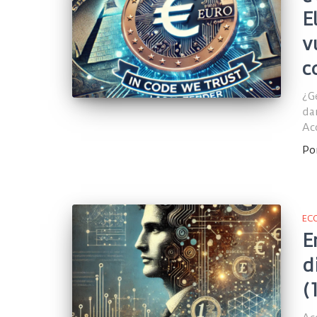
E
v
c
¿G
da
Ac
Po
EC
E
d
(