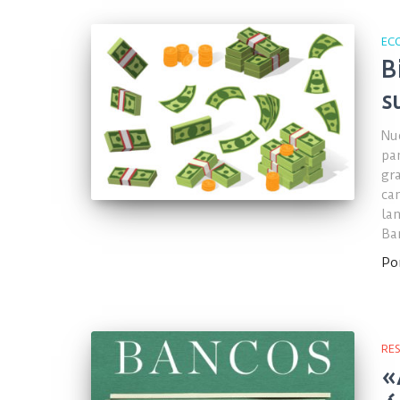
EC
B
s
Nu
pa
gr
ca
la
Ba
Po
RE
«