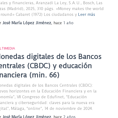
gales y financieras, Aranzadi La Ley, S.A.U., Bosch, Las
zas (Madrid), 2025, 310 págs. «Money makes the world
 round» Cabaret (1972) Los ciudadanos y
Leer más
r
José María López Jiménez
, hace
1 año
LTIMEDIA
onedas digitales de los Bancos
entrales (CBDC) y educación
inanciera (min. 66)
onedas digitales de los Bancos Centrales (CBDC):
evos horizontes en la Educación Financiera y en la
onomía”, VII Congreso de Edufinet, “Educación
nanciera y ciberseguridad: claves para la nueva era
gital”, Málaga, “online”, 14 de noviembre de 2024.
r
José María López Jiménez
, hace
2 años