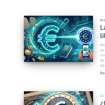
RE
L
l
Re
de
fi
de
li
Po
SI
¿