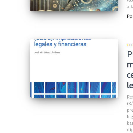
Ac
a 
Po
EC
P
m
c
l
Re
(8
pr
le
ba
di