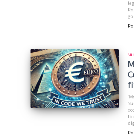
le
Ro
go
Po
MU
M
C
f
“M
Nu
ec
fi
di
Po