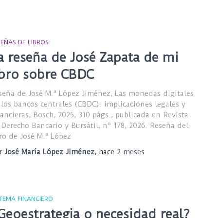
SEÑAS DE LIBROS
a reseña de José Zapata de mi
ibro sobre CBDC
seña de José M.ª López Jiménez, Las monedas digitales
 los bancos centrales (CBDC): implicaciones legales y
nancieras, Bosch, 2025, 310 págs., publicada en Revista
 Derecho Bancario y Bursátil, nº 178, 2026. Reseña del
bro de José M.ª López
r
José María López Jiménez
, hace
2 meses
STEMA FINANCIERO
Geoestrategia o necesidad real?