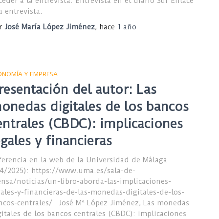
ceder a la entrevista: Entrevista en el diario Sur Enlace
la entrevista.
r
José María López Jiménez
, hace
1 año
ONOMÍA Y EMPRESA
resentación del autor: Las
onedas digitales de los bancos
entrales (CBDC): implicaciones
egales y financieras
ferencia en la web de la Universidad de Málaga
/4/2025): https://www.uma.es/sala-de-
ensa/noticias/un-libro-aborda-las-implicaciones-
gales-y-financieras-de-las-monedas-digitales-de-los-
ncos-centrales/ José Mª López Jiménez, Las monedas
gitales de los bancos centrales (CBDC): implicaciones