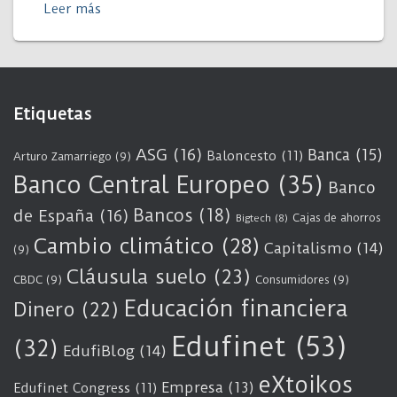
Leer más
Etiquetas
ASG
(16)
Banca
(15)
Baloncesto
(11)
Arturo Zamarriego
(9)
Banco Central Europeo
(35)
Banco
Bancos
(18)
de España
(16)
Cajas de ahorros
Bigtech
(8)
Cambio climático
(28)
Capitalismo
(14)
(9)
Cláusula suelo
(23)
CBDC
(9)
Consumidores
(9)
Educación financiera
Dinero
(22)
Edufinet
(53)
(32)
EdufiBlog
(14)
eXtoikos
Empresa
(13)
Edufinet Congress
(11)