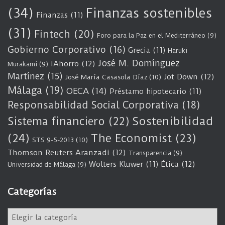
(34)
Finanzas sostenibles
Finanzas
(11)
(31)
Fintech
(20)
Foro para la Paz en el Mediterráneo
(9)
Gobierno Corporativo
(16)
Grecia
(11)
Haruki
José M. Domínguez
iAhorro
(12)
Murakami
(9)
Martínez
(15)
Jot Down
(12)
José María Casasola Díaz
(10)
Málaga
(19)
OECA
(14)
Préstamo hipotecario
(11)
Responsabilidad Social Corporativa
(18)
Sostenibilidad
Sistema financiero
(22)
(24)
The Economist
(23)
STS 9-5-2013
(10)
Thomson Reuters Aranzadi
(12)
Transparencia
(9)
Wolters Kluwer
(11)
Ética
(12)
Universidad de Málaga
(9)
Categorías
C
a