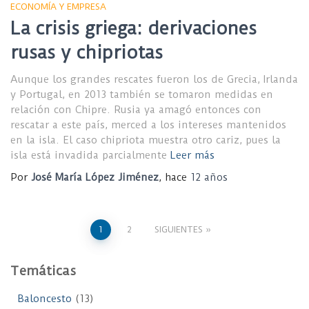
ECONOMÍA Y EMPRESA
La crisis griega: derivaciones
rusas y chipriotas
Aunque los grandes rescates fueron los de Grecia, Irlanda
y Portugal, en 2013 también se tomaron medidas en
relación con Chipre. Rusia ya amagó entonces con
rescatar a este país, merced a los intereses mantenidos
en la isla. El caso chipriota muestra otro cariz, pues la
isla está invadida parcialmente
Leer más
Por
José María López Jiménez
, hace
12 años
Paginación
1
2
SIGUIENTES
de
Temáticas
entradas
Baloncesto
(13)