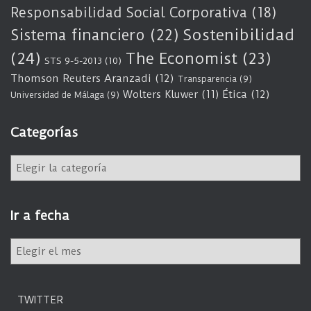
Responsabilidad Social Corporativa
(18)
Sostenibilidad
Sistema financiero
(22)
(24)
The Economist
(23)
STS 9-5-2013
(10)
Thomson Reuters Aranzadi
(12)
Transparencia
(9)
Wolters Kluwer
(11)
Ética
(12)
Universidad de Málaga
(9)
Categorías
C
a
t
e
Ir a fecha
g
o
I
r
r
í
a
a
f
s
TWITTER
e