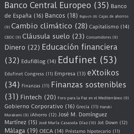
Banco Central Europeo
(35)
Banco
Bancos
(18)
de España
(16)
Cajas de ahorros
Bigtech
(8)
Cambio climático
(28)
Capitalismo
(14)
(9)
Cláusula suelo
(23)
CBDC
(9)
Consumidores
(9)
Educación financiera
Dinero
(22)
Edufinet
(53)
(32)
EdufiBlog
(14)
eXtoikos
Empresa
(13)
Edufinet Congress
(11)
(34)
Finanzas sostenibles
Finanzas
(11)
(31)
Fintech
(20)
Foro para la Paz en el Mediterráneo
(9)
Gobierno Corporativo
(16)
Grecia
(11)
Haruki
José M. Domínguez
iAhorro
(12)
Murakami
(9)
Martínez
(15)
Jot Down
(12)
José María Casasola Díaz
(10)
Málaga
(19)
OECA
(14)
Préstamo hipotecario
(11)