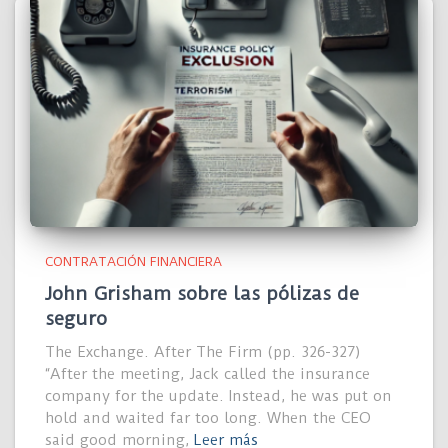
CONTRATACIÓN FINANCIERA
John Grisham sobre las pólizas de
seguro
The Exchange. After The Firm (pp. 326-327)
“After the meeting, Jack called the insurance
company for the update. Instead, he was put on
hold and waited far too long. When the CEO
said good morning,
Leer más