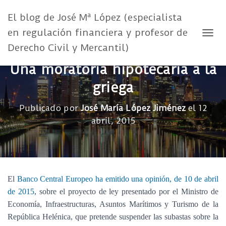
El blog de José Mª López (especialista
en regulación financiera y profesor de
CAMB
Derecho Civil y Mercantil)
Una moratoria hipotecaria a la
griega
Publicado por
José María López Jiménez
el
12
abril, 2015
El
Banco Central Europeo ha emitido una opinión, de 10 de abril
de 2015
, sobre el proyecto de ley presentado por el Ministro de
Economía, Infraestructuras, Asuntos Marítimos y Turismo de la
República Helénica, que pretende suspender las subastas sobre la