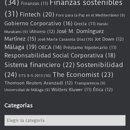
(34)
Finanzas sostenibles
Finanzas
(11)
(31)
Fintech
(20)
Foro para la Paz en el Mediterráneo
(9)
Gobierno Corporativo
(16)
Grecia
(11)
Haruki
José M. Domínguez
iAhorro
(12)
Murakami
(9)
Martínez
(15)
Jot Down
(12)
José María Casasola Díaz
(10)
Málaga
(19)
OECA
(14)
Préstamo hipotecario
(11)
Responsabilidad Social Corporativa
(18)
Sostenibilidad
Sistema financiero
(22)
(24)
The Economist
(23)
STS 9-5-2013
(10)
Thomson Reuters Aranzadi
(12)
Transparencia
(9)
Wolters Kluwer
(11)
Ética
(12)
Universidad de Málaga
(9)
Categorías
C
a