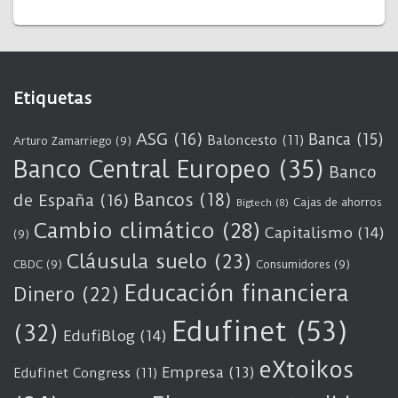
Etiquetas
ASG
(16)
Banca
(15)
Baloncesto
(11)
Arturo Zamarriego
(9)
Banco Central Europeo
(35)
Banco
Bancos
(18)
de España
(16)
Cajas de ahorros
Bigtech
(8)
Cambio climático
(28)
Capitalismo
(14)
(9)
Cláusula suelo
(23)
CBDC
(9)
Consumidores
(9)
Educación financiera
Dinero
(22)
Edufinet
(53)
(32)
EdufiBlog
(14)
eXtoikos
Empresa
(13)
Edufinet Congress
(11)