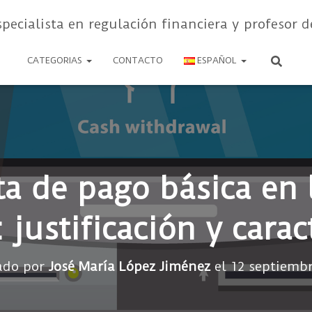
specialista en regulación financiera y profesor d
CATEGORIAS
CONTACTO
ESPAÑOL
ta de pago básica en 
justificación y carac
ado por
José María López Jiménez
el
12 septiembr