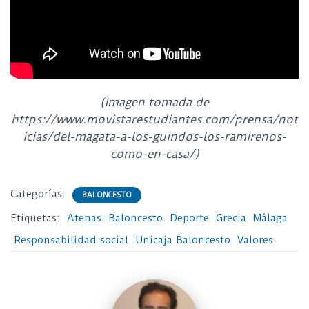
(Imagen tomada de
https://www.movistarestudiantes.com/prensa/not
icias/del-magata-a-los-guindos-los-ramirenos-
como-en-casa/)
Categorías:
BALONCESTO
Etiquetas:
Atenas
Baloncesto
Deporte
Grecia
Málaga
Responsabilidad social
Unicaja Baloncesto
Valores