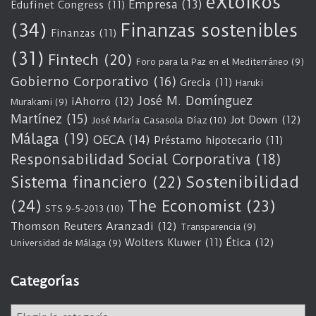
eXtoikos
Empresa
(13)
Edufinet Congress
(11)
(34)
Finanzas sostenibles
Finanzas
(11)
(31)
Fintech
(20)
Foro para la Paz en el Mediterráneo
(9)
Gobierno Corporativo
(16)
Grecia
(11)
Haruki
José M. Domínguez
iAhorro
(12)
Murakami
(9)
Martínez
(15)
Jot Down
(12)
José María Casasola Díaz
(10)
Málaga
(19)
OECA
(14)
Préstamo hipotecario
(11)
Responsabilidad Social Corporativa
(18)
Sostenibilidad
Sistema financiero
(22)
(24)
The Economist
(23)
STS 9-5-2013
(10)
Thomson Reuters Aranzadi
(12)
Transparencia
(9)
Wolters Kluwer
(11)
Ética
(12)
Universidad de Málaga
(9)
Categorías
C