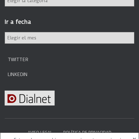
a
t
e
Ir a fecha
g
o
I
r
r
í
a
a
f
s
TWITTER
e
c
LINKEDIN
h
a
AVISO LEGAL
POLÍTICA DE PRIVACIDAD