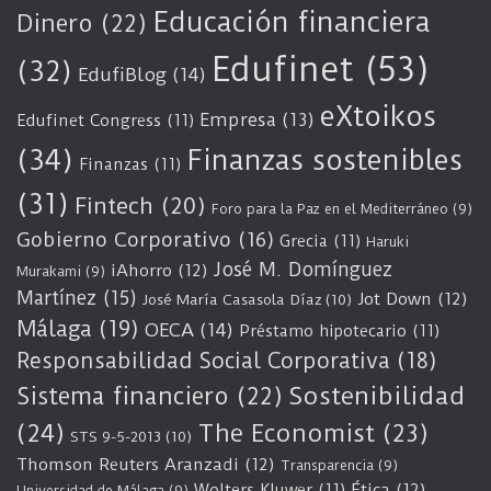
Educación financiera
Dinero
(22)
Edufinet
(53)
(32)
EdufiBlog
(14)
eXtoikos
Empresa
(13)
Edufinet Congress
(11)
(34)
Finanzas sostenibles
Finanzas
(11)
(31)
Fintech
(20)
Foro para la Paz en el Mediterráneo
(9)
Gobierno Corporativo
(16)
Grecia
(11)
Haruki
José M. Domínguez
iAhorro
(12)
Murakami
(9)
Martínez
(15)
Jot Down
(12)
José María Casasola Díaz
(10)
Málaga
(19)
OECA
(14)
Préstamo hipotecario
(11)
Responsabilidad Social Corporativa
(18)
Sostenibilidad
Sistema financiero
(22)
(24)
The Economist
(23)
STS 9-5-2013
(10)
Thomson Reuters Aranzadi
(12)
Transparencia
(9)
Wolters Kluwer
(11)
Ética
(12)
Universidad de Málaga
(9)