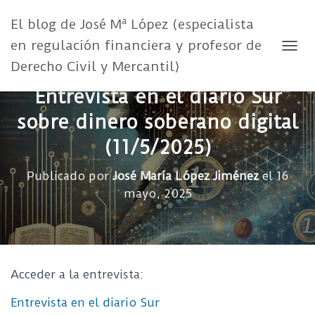
El blog de José Mª López (especialista
en regulación financiera y profesor de
CAMB
Derecho Civil y Mercantil)
Entrevista en el diario Sur
sobre dinero soberano digital
(11/5/2025)
Publicado por
José María López Jiménez
el
16
mayo, 2025
Acceder a la entrevista:
Entrevista en el diario Sur