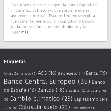
Esta reseña tiene por objeto la obra «Capitalism
in America: A History», que sostiene que el
ascenso histórico de Estados Unidos se explica
fundamentalmente por un capitalismo basado
en la innovación, el emprendimiento y la
Leer más
Etiquetas
ASG
(16)
Banca
(15)
Baloncesto
(11)
Arturo Zamarriego
(9)
Banco Central Europeo
(35)
Banco
Bancos
(18)
de España
(16)
Cajas de ahorros
Bigtech
(8)
Cambio climático
(28)
Capitalismo
(14)
(9)
Cláusula suelo
(23)
CBDC
(9)
Consumidores
(9)