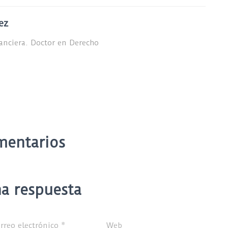
ez
nanciera. Doctor en Derecho
mentarios
a respuesta
rreo electrónico
*
Web