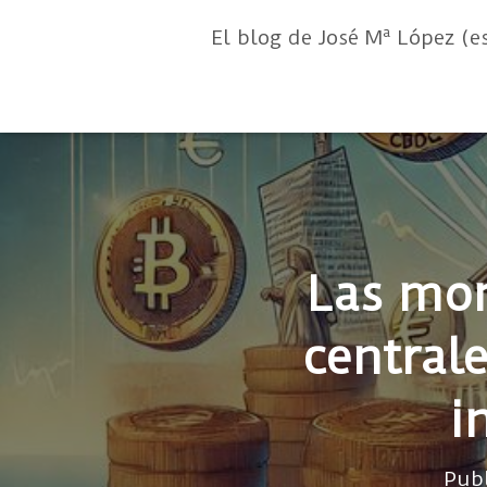
El blog de José Mª López (e
Las mon
central
i
Pub