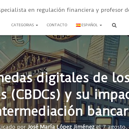
specialista en regulación financiera y profesor d
CATEGORIAS
CONTACTO
ESPAÑOL
edas digitales de lo
es (CBDCs) y su impac
ntermediación bancar
licado por
José María López Jiménez
el
7 agosto,