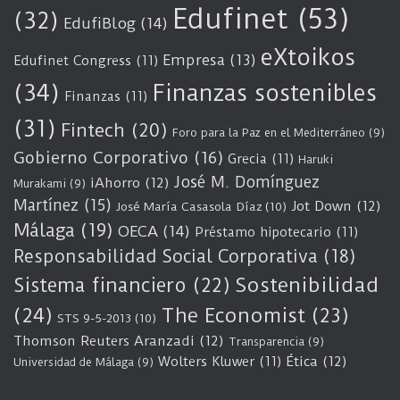
Edufinet
(53)
(32)
EdufiBlog
(14)
eXtoikos
Empresa
(13)
Edufinet Congress
(11)
(34)
Finanzas sostenibles
Finanzas
(11)
(31)
Fintech
(20)
Foro para la Paz en el Mediterráneo
(9)
Gobierno Corporativo
(16)
Grecia
(11)
Haruki
José M. Domínguez
iAhorro
(12)
Murakami
(9)
Martínez
(15)
Jot Down
(12)
José María Casasola Díaz
(10)
Málaga
(19)
OECA
(14)
Préstamo hipotecario
(11)
Responsabilidad Social Corporativa
(18)
Sostenibilidad
Sistema financiero
(22)
(24)
The Economist
(23)
STS 9-5-2013
(10)
Thomson Reuters Aranzadi
(12)
Transparencia
(9)
Wolters Kluwer
(11)
Ética
(12)
Universidad de Málaga
(9)