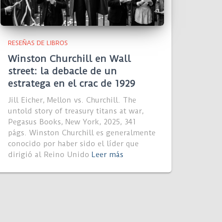
RESEÑAS DE LIBROS
Winston Churchill en Wall
street: la debacle de un
estratega en el crac de 1929
Jill Eicher, Mellon vs. Churchill. The
untold story of treasury titans at war,
Pegasus Books, New York, 2025, 341
págs. Winston Churchill es generalmente
conocido por haber sido el líder que
dirigió al Reino Unido
Leer más