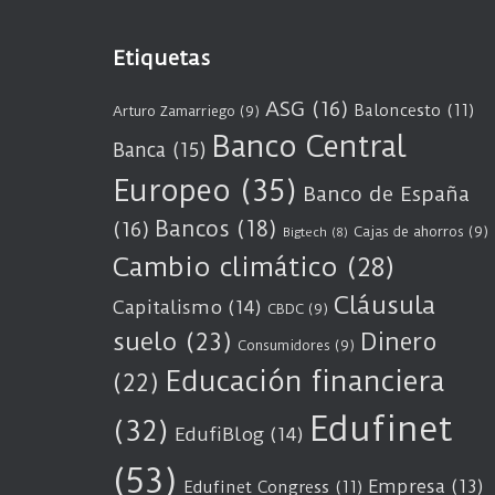
Etiquetas
ASG
(16)
Baloncesto
(11)
Arturo Zamarriego
(9)
Banco Central
Banca
(15)
Europeo
(35)
Banco de España
Bancos
(18)
(16)
Cajas de ahorros
(9)
Bigtech
(8)
Cambio climático
(28)
Cláusula
Capitalismo
(14)
CBDC
(9)
suelo
(23)
Dinero
Consumidores
(9)
Educación financiera
(22)
Edufinet
(32)
EdufiBlog
(14)
(53)
Empresa
(13)
Edufinet Congress
(11)