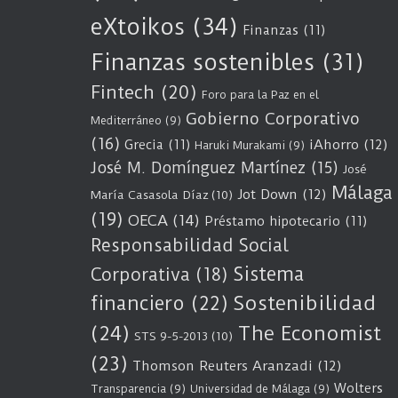
eXtoikos
(34)
Finanzas
(11)
Finanzas sostenibles
(31)
Fintech
(20)
Foro para la Paz en el
Gobierno Corporativo
Mediterráneo
(9)
(16)
Grecia
(11)
iAhorro
(12)
Haruki Murakami
(9)
José M. Domínguez Martínez
(15)
José
Málaga
Jot Down
(12)
María Casasola Díaz
(10)
(19)
OECA
(14)
Préstamo hipotecario
(11)
Responsabilidad Social
Sistema
Corporativa
(18)
Sostenibilidad
financiero
(22)
(24)
The Economist
STS 9-5-2013
(10)
(23)
Thomson Reuters Aranzadi
(12)
Wolters
Transparencia
(9)
Universidad de Málaga
(9)