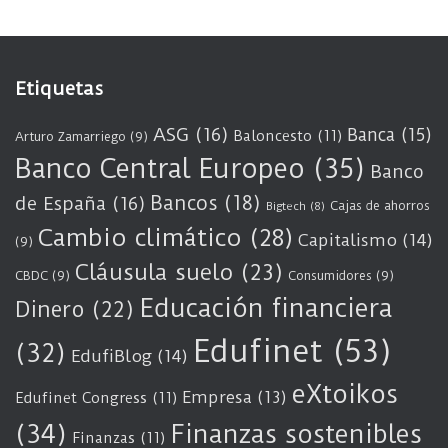
Etiquetas
ASG
(16)
Banca
(15)
Baloncesto
(11)
Arturo Zamarriego
(9)
Banco Central Europeo
(35)
Banco
Bancos
(18)
de España
(16)
Cajas de ahorros
Bigtech
(8)
Cambio climático
(28)
Capitalismo
(14)
(9)
Cláusula suelo
(23)
CBDC
(9)
Consumidores
(9)
Educación financiera
Dinero
(22)
Edufinet
(53)
(32)
EdufiBlog
(14)
eXtoikos
Empresa
(13)
Edufinet Congress
(11)
(34)
Finanzas sostenibles
Finanzas
(11)