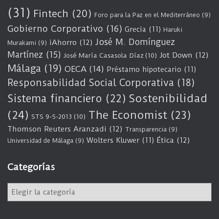
(31)
Fintech
(20)
Foro para la Paz en el Mediterráneo
(9)
Gobierno Corporativo
(16)
Grecia
(11)
Haruki
José M. Domínguez
iAhorro
(12)
Murakami
(9)
Martínez
(15)
Jot Down
(12)
José María Casasola Díaz
(10)
Málaga
(19)
OECA
(14)
Préstamo hipotecario
(11)
Responsabilidad Social Corporativa
(18)
Sostenibilidad
Sistema financiero
(22)
(24)
The Economist
(23)
STS 9-5-2013
(10)
Thomson Reuters Aranzadi
(12)
Transparencia
(9)
Wolters Kluwer
(11)
Ética
(12)
Universidad de Málaga
(9)
Categorías
C
a
t