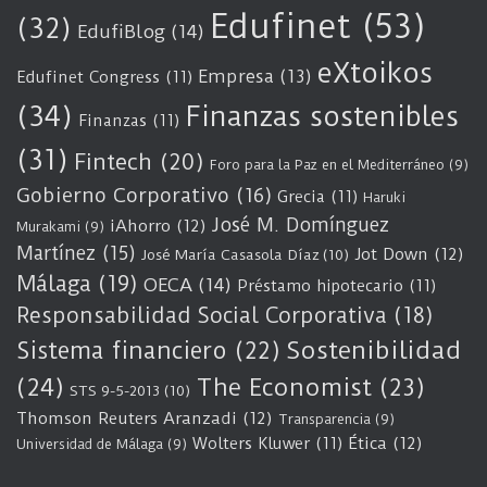
Edufinet
(53)
(32)
EdufiBlog
(14)
eXtoikos
Empresa
(13)
Edufinet Congress
(11)
(34)
Finanzas sostenibles
Finanzas
(11)
(31)
Fintech
(20)
Foro para la Paz en el Mediterráneo
(9)
Gobierno Corporativo
(16)
Grecia
(11)
Haruki
José M. Domínguez
iAhorro
(12)
Murakami
(9)
Martínez
(15)
Jot Down
(12)
José María Casasola Díaz
(10)
Málaga
(19)
OECA
(14)
Préstamo hipotecario
(11)
Responsabilidad Social Corporativa
(18)
Sostenibilidad
Sistema financiero
(22)
(24)
The Economist
(23)
STS 9-5-2013
(10)
Thomson Reuters Aranzadi
(12)
Transparencia
(9)
Wolters Kluwer
(11)
Ética
(12)
Universidad de Málaga
(9)