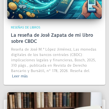
RESEÑAS DE LIBROS
La reseña de José Zapata de mi libro
sobre CBDC
Reseña de José M.ª López Jiménez, Las monedas
digitales de los bancos centrales (CBDC):
implicaciones legales y financieras, Bosch, 2025,
310 págs., publicada en Revista de Derecho
Bancario y Bursátil, nº 178, 2026. Reseña del
Leer más