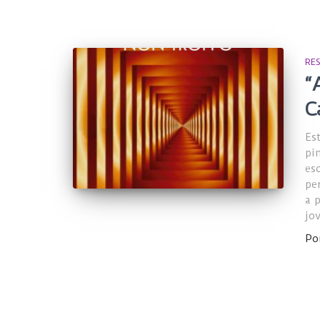
RE
“
C
Es
pi
es
pe
a 
jov
Po