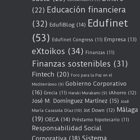
Educación financiera
(22)
Edufinet
(32)
EdufiBlog
(14)
(53)
Empresa
(13)
Edufinet Congress
(11)
eXtoikos
(34)
Finanzas
(11)
Finanzas sostenibles
(31)
Fintech
(20)
Foro para la Paz en el
Gobierno Corporativo
Mediterráneo
(9)
(16)
Grecia
(11)
iAhorro
(12)
Haruki Murakami
(9)
José M. Domínguez Martínez
(15)
José
Málaga
Jot Down
(12)
María Casasola Díaz
(10)
(19)
OECA
(14)
Préstamo hipotecario
(11)
Responsabilidad Social
Sistema
Corporativa
(18)