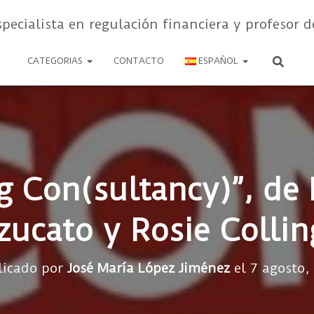
specialista en regulación financiera y profesor d
CATEGORIAS
CONTACTO
ESPAÑOL
g Con(sultancy)”, de
zucato y Rosie Collin
licado por
José María López Jiménez
el
7 agosto,