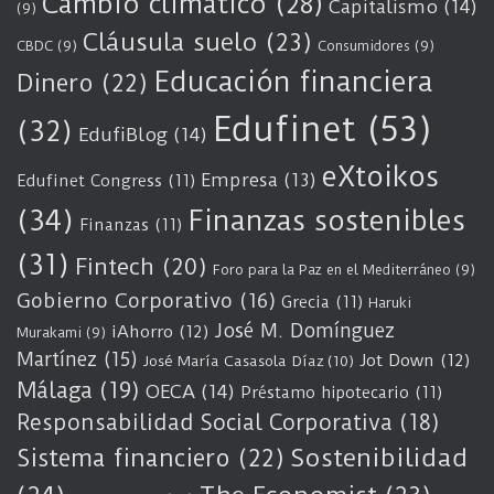
Cambio climático
(28)
Capitalismo
(14)
(9)
Cláusula suelo
(23)
CBDC
(9)
Consumidores
(9)
Educación financiera
Dinero
(22)
Edufinet
(53)
(32)
EdufiBlog
(14)
eXtoikos
Empresa
(13)
Edufinet Congress
(11)
(34)
Finanzas sostenibles
Finanzas
(11)
(31)
Fintech
(20)
Foro para la Paz en el Mediterráneo
(9)
Gobierno Corporativo
(16)
Grecia
(11)
Haruki
José M. Domínguez
iAhorro
(12)
Murakami
(9)
Martínez
(15)
Jot Down
(12)
José María Casasola Díaz
(10)
Málaga
(19)
OECA
(14)
Préstamo hipotecario
(11)
Responsabilidad Social Corporativa
(18)
Sostenibilidad
Sistema financiero
(22)