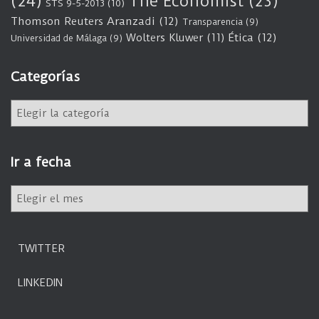
(24)
The Economist
(23)
STS 9-5-2013
(10)
Thomson Reuters Aranzadi
(12)
Transparencia
(9)
Wolters Kluwer
(11)
Ética
(12)
Universidad de Málaga
(9)
Categorías
C
a
t
e
Ir a fecha
g
o
I
r
r
í
a
a
f
s
TWITTER
e
c
LINKEDIN
h
a