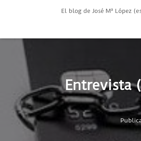
El blog de José Mª López (e
Entrevista 
Public