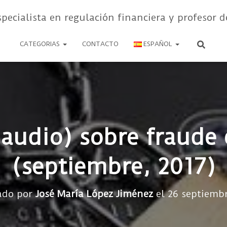
specialista en regulación financiera y profesor d
CATEGORIAS
CONTACTO
ESPAÑOL
(audio) sobre fraude 
(septiembre, 2017)
ado por
José María López Jiménez
el
26 septiembr