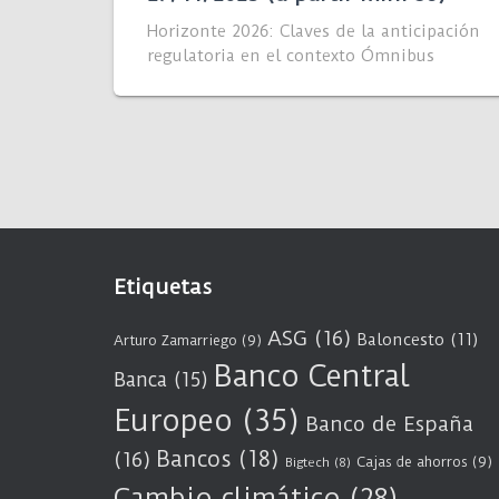
Horizonte 2026: Claves de la anticipación
regulatoria en el contexto Ómnibus
Etiquetas
ASG
(16)
Baloncesto
(11)
Arturo Zamarriego
(9)
Banco Central
Banca
(15)
Europeo
(35)
Banco de España
Bancos
(18)
(16)
Cajas de ahorros
(9)
Bigtech
(8)
Cambio climático
(28)