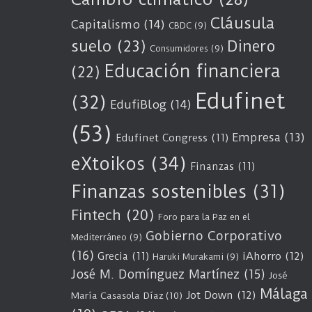
Cláusula
Capitalismo
(14)
CBDC
(9)
suelo
(23)
Dinero
Consumidores
(9)
Educación financiera
(22)
Edufinet
(32)
EdufiBlog
(14)
(53)
Empresa
(13)
Edufinet Congress
(11)
eXtoikos
(34)
Finanzas
(11)
Finanzas sostenibles
(31)
Fintech
(20)
Foro para la Paz en el
Gobierno Corporativo
Mediterráneo
(9)
(16)
Grecia
(11)
iAhorro
(12)
Haruki Murakami
(9)
José M. Domínguez Martínez
(15)
José
Málaga
Jot Down
(12)
María Casasola Díaz
(10)