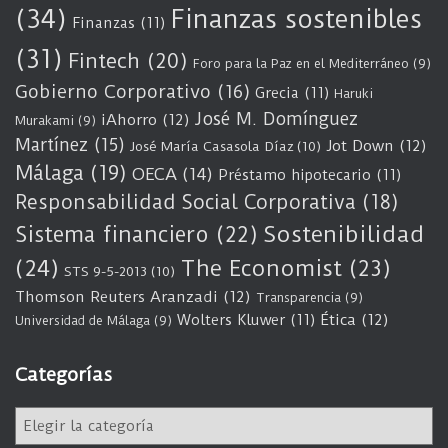
(34)
Finanzas sostenibles
Finanzas
(11)
(31)
Fintech
(20)
Foro para la Paz en el Mediterráneo
(9)
Gobierno Corporativo
(16)
Grecia
(11)
Haruki
José M. Domínguez
iAhorro
(12)
Murakami
(9)
Martínez
(15)
Jot Down
(12)
José María Casasola Díaz
(10)
Málaga
(19)
OECA
(14)
Préstamo hipotecario
(11)
Responsabilidad Social Corporativa
(18)
Sostenibilidad
Sistema financiero
(22)
(24)
The Economist
(23)
STS 9-5-2013
(10)
Thomson Reuters Aranzadi
(12)
Transparencia
(9)
Wolters Kluwer
(11)
Ética
(12)
Universidad de Málaga
(9)
Categorías
C
a