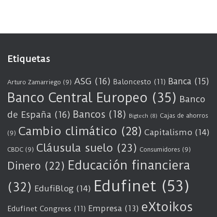
Etiquetas
ASG
(16)
Banca
(15)
Baloncesto
(11)
Arturo Zamarriego
(9)
Banco Central Europeo
(35)
Banco
Bancos
(18)
de España
(16)
Cajas de ahorros
Bigtech
(8)
Cambio climático
(28)
Capitalismo
(14)
(9)
Cláusula suelo
(23)
CBDC
(9)
Consumidores
(9)
Educación financiera
Dinero
(22)
Edufinet
(53)
(32)
EdufiBlog
(14)
eXtoikos
Empresa
(13)
Edufinet Congress
(11)