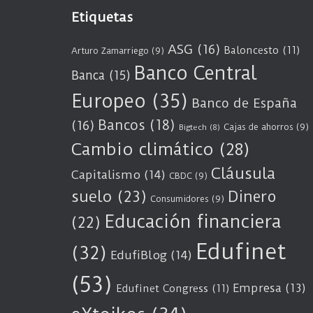
Etiquetas
ASG
(16)
Baloncesto
(11)
Arturo Zamarriego
(9)
Banco Central
Banca
(15)
Europeo
(35)
Banco de España
Bancos
(18)
(16)
Cajas de ahorros
(9)
Bigtech
(8)
Cambio climático
(28)
Cláusula
Capitalismo
(14)
CBDC
(9)
suelo
(23)
Dinero
Consumidores
(9)
Educación financiera
(22)
Edufinet
(32)
EdufiBlog
(14)
(53)
Empresa
(13)
Edufinet Congress
(11)