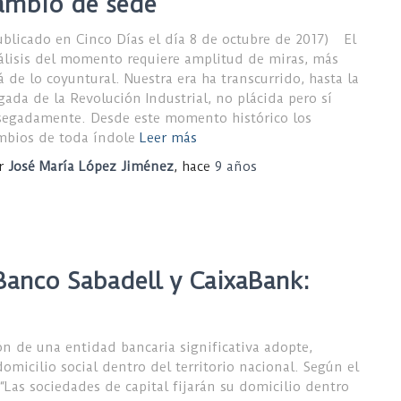
ambio de sede
ublicado en Cinco Días el día 8 de octubre de 2017) El
álisis del momento requiere amplitud de miras, más
lá de lo coyuntural. Nuestra era ha transcurrido, hasta la
egada de la Revolución Industrial, no plácida pero sí
segadamente. Desde este momento histórico los
mbios de toda índole
Leer más
r
José María López Jiménez
, hace
9 años
Banco Sabadell y CaixaBank:
ón de una entidad bancaria significativa adopte,
omicilio social dentro del territorio nacional. Según el
 “Las sociedades de capital fijarán su domicilio dentro