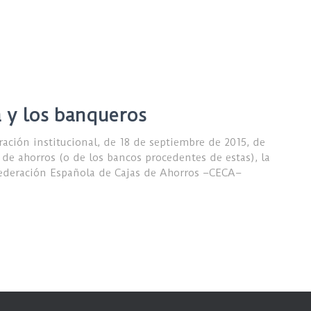
 y los banqueros
aración institucional, de 18 de septiembre de 2015, de
s de ahorros (o de los bancos procedentes de estas), la
ederación Española de Cajas de Ahorros –CECA–