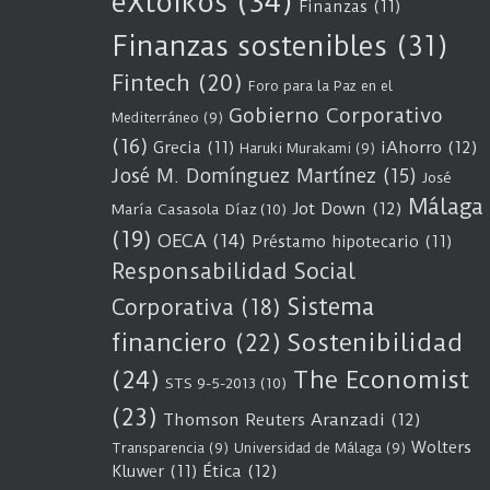
eXtoikos
(34)
Finanzas
(11)
Finanzas sostenibles
(31)
Fintech
(20)
Foro para la Paz en el
Gobierno Corporativo
Mediterráneo
(9)
(16)
Grecia
(11)
iAhorro
(12)
Haruki Murakami
(9)
José M. Domínguez Martínez
(15)
José
Málaga
Jot Down
(12)
María Casasola Díaz
(10)
(19)
OECA
(14)
Préstamo hipotecario
(11)
Responsabilidad Social
Sistema
Corporativa
(18)
Sostenibilidad
financiero
(22)
(24)
The Economist
STS 9-5-2013
(10)
(23)
Thomson Reuters Aranzadi
(12)
Wolters
Transparencia
(9)
Universidad de Málaga
(9)
Kluwer
(11)
Ética
(12)