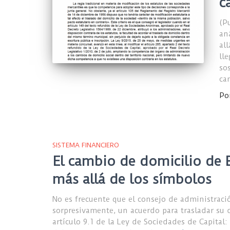
c
(P
an
al
ll
so
ca
Po
SISTEMA FINANCIERO
El cambio de domicilio de 
más allá de los símbolos
No es frecuente que el consejo de administraci
sorpresivamente, un acuerdo para trasladar su d
artículo 9.1 de la Ley de Sociedades de Capital: