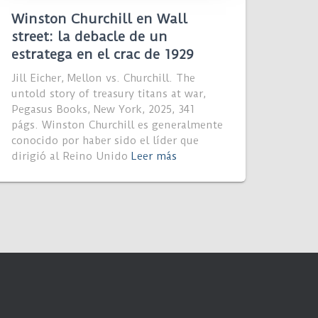
Winston Churchill en Wall
street: la debacle de un
estratega en el crac de 1929
Jill Eicher, Mellon vs. Churchill. The
untold story of treasury titans at war,
Pegasus Books, New York, 2025, 341
págs. Winston Churchill es generalmente
conocido por haber sido el líder que
dirigió al Reino Unido
Leer más