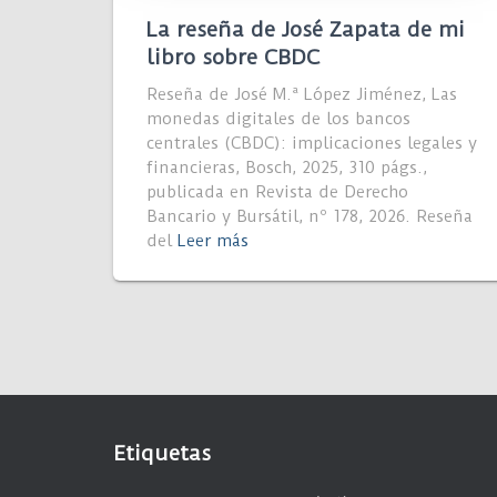
La reseña de José Zapata de mi
libro sobre CBDC
Reseña de José M.ª López Jiménez, Las
monedas digitales de los bancos
centrales (CBDC): implicaciones legales y
financieras, Bosch, 2025, 310 págs.,
publicada en Revista de Derecho
Bancario y Bursátil, nº 178, 2026. Reseña
del
Leer más
Etiquetas