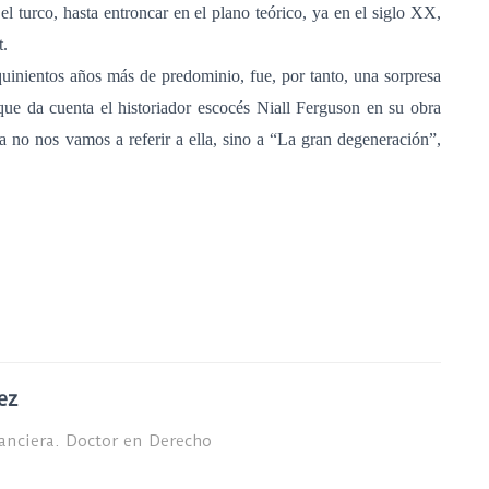
l turco, hasta entroncar en el plano teórico, ya en el siglo XX,
t.
quinientos años más de predominio, fue, por tanto, una sorpresa
que da cuenta el historiador escocés Niall Ferguson en su obra
ra no nos vamos a referir a ella, sino a “La gran degeneración”,
ez
nanciera. Doctor en Derecho