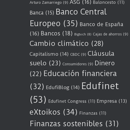
ASG
(16)
Baloncesto
(11)
Arturo Zamarriego
(9)
Banco Central
Banca
(15)
Europeo
(35)
Banco de España
Bancos
(18)
(16)
Cajas de ahorros
(9)
Bigtech
(8)
Cambio climático
(28)
Cláusula
Capitalismo
(14)
CBDC
(9)
suelo
(23)
Dinero
Consumidores
(9)
Educación financiera
(22)
Edufinet
(32)
EdufiBlog
(14)
(53)
Empresa
(13)
Edufinet Congress
(11)
eXtoikos
(34)
Finanzas
(11)
Finanzas sostenibles
(31)