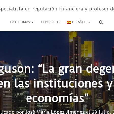
specialista en regulación financiera y profesor d
CATEGORIAS
CONTACTO
ESPAÑOL
rguson: “La gran dege
 las instituciones 
economías”
licado por
José María López Jiménez
el
29 julio,