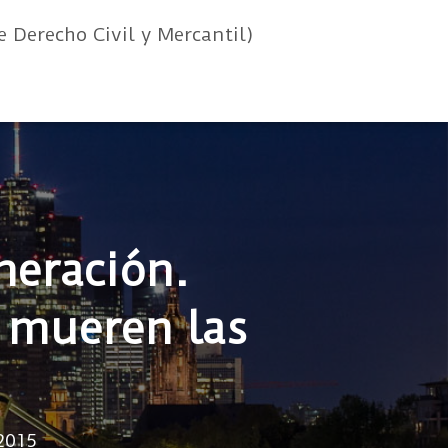
e Derecho Civil y Mercantil)
neración.
y mueren las
 2015