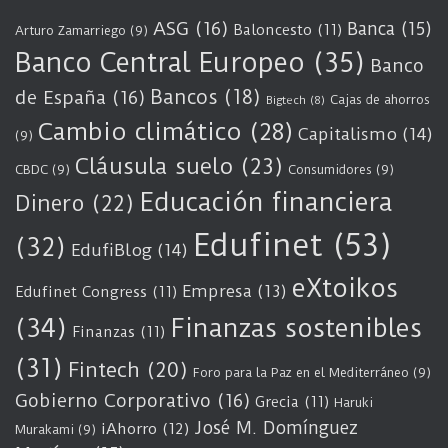
ASG
(16)
Banca
(15)
Baloncesto
(11)
Arturo Zamarriego
(9)
Banco Central Europeo
(35)
Banco
Bancos
(18)
de España
(16)
Cajas de ahorros
Bigtech
(8)
Cambio climático
(28)
Capitalismo
(14)
(9)
Cláusula suelo
(23)
CBDC
(9)
Consumidores
(9)
Educación financiera
Dinero
(22)
Edufinet
(53)
(32)
EdufiBlog
(14)
eXtoikos
Empresa
(13)
Edufinet Congress
(11)
(34)
Finanzas sostenibles
Finanzas
(11)
(31)
Fintech
(20)
Foro para la Paz en el Mediterráneo
(9)
Gobierno Corporativo
(16)
Grecia
(11)
Haruki
José M. Domínguez
iAhorro
(12)
Murakami
(9)