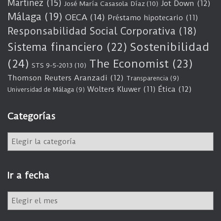
Martínez
(15)
Jot Down
(12)
José María Casasola Díaz
(10)
Málaga
(19)
OECA
(14)
Préstamo hipotecario
(11)
Responsabilidad Social Corporativa
(18)
Sostenibilidad
Sistema financiero
(22)
(24)
The Economist
(23)
STS 9-5-2013
(10)
Thomson Reuters Aranzadi
(12)
Transparencia
(9)
Wolters Kluwer
(11)
Ética
(12)
Universidad de Málaga
(9)
Categorías
C
a
t
e
Ir a fecha
g
o
I
r
r
í
a