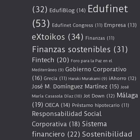
Edufinet
(32)
EdufiBlog
(14)
(53)
Empresa
(13)
Edufinet Congress
(11)
eXtoikos
(34)
Finanzas
(11)
Finanzas sostenibles
(31)
Fintech
(20)
Foro para la Paz en el
Gobierno Corporativo
Mediterráneo
(9)
(16)
Grecia
(11)
iAhorro
(12)
Haruki Murakami
(9)
José M. Domínguez Martínez
(15)
José
Málaga
Jot Down
(12)
María Casasola Díaz
(10)
(19)
OECA
(14)
Préstamo hipotecario
(11)
Responsabilidad Social
Sistema
Corporativa
(18)
Sostenibilidad
financiero
(22)