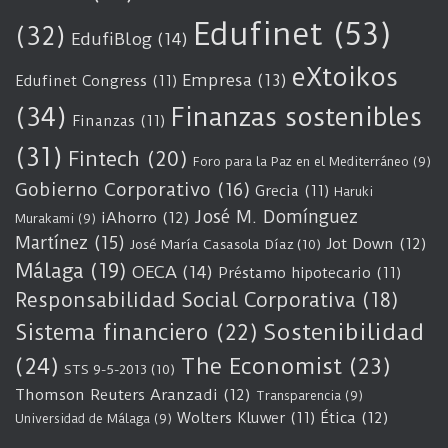
Edufinet
(53)
(32)
EdufiBlog
(14)
eXtoikos
Empresa
(13)
Edufinet Congress
(11)
(34)
Finanzas sostenibles
Finanzas
(11)
(31)
Fintech
(20)
Foro para la Paz en el Mediterráneo
(9)
Gobierno Corporativo
(16)
Grecia
(11)
Haruki
José M. Domínguez
iAhorro
(12)
Murakami
(9)
Martínez
(15)
Jot Down
(12)
José María Casasola Díaz
(10)
Málaga
(19)
OECA
(14)
Préstamo hipotecario
(11)
Responsabilidad Social Corporativa
(18)
Sostenibilidad
Sistema financiero
(22)
(24)
The Economist
(23)
STS 9-5-2013
(10)
Thomson Reuters Aranzadi
(12)
Transparencia
(9)
Wolters Kluwer
(11)
Ética
(12)
Universidad de Málaga
(9)