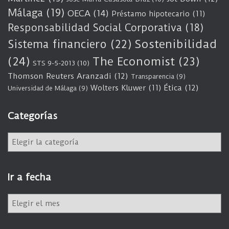
Málaga
(19)
OECA
(14)
Préstamo hipotecario
(11)
Responsabilidad Social Corporativa
(18)
Sostenibilidad
Sistema financiero
(22)
(24)
The Economist
(23)
STS 9-5-2013
(10)
Thomson Reuters Aranzadi
(12)
Transparencia
(9)
Wolters Kluwer
(11)
Ética
(12)
Universidad de Málaga
(9)
Categorías
C
a
t
e
Ir a fecha
g
o
I
r
r
í
a
a