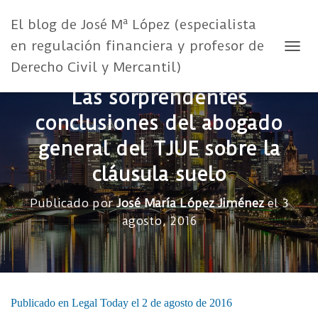
El blog de José Mª López (especialista
en regulación financiera y profesor de
CAMB
Derecho Civil y Mercantil)
Las sorprendentes
conclusiones del abogado
general del TJUE sobre la
cláusula suelo
Publicado por
José María López Jiménez
el
3
agosto, 2016
Publicado en Legal Today el 2 de agosto de 2016