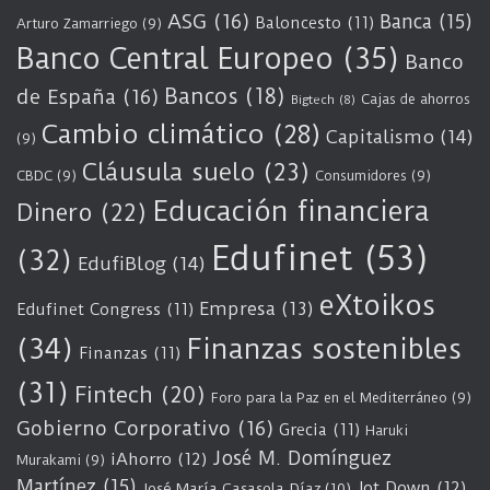
ASG
(16)
Banca
(15)
Baloncesto
(11)
Arturo Zamarriego
(9)
Banco Central Europeo
(35)
Banco
Bancos
(18)
de España
(16)
Cajas de ahorros
Bigtech
(8)
Cambio climático
(28)
Capitalismo
(14)
(9)
Cláusula suelo
(23)
CBDC
(9)
Consumidores
(9)
Educación financiera
Dinero
(22)
Edufinet
(53)
(32)
EdufiBlog
(14)
eXtoikos
Empresa
(13)
Edufinet Congress
(11)
(34)
Finanzas sostenibles
Finanzas
(11)
(31)
Fintech
(20)
Foro para la Paz en el Mediterráneo
(9)
Gobierno Corporativo
(16)
Grecia
(11)
Haruki
José M. Domínguez
iAhorro
(12)
Murakami
(9)
Martínez
(15)
Jot Down
(12)
José María Casasola Díaz
(10)