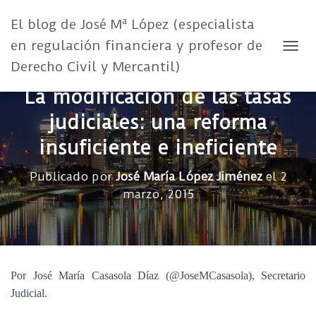
El blog de José Mª López (especialista
en regulación financiera y profesor de
CAMB
Derecho Civil y Mercantil)
La modificación de las tasas
judiciales: una reforma
insuficiente e ineficiente
Publicado por
José María López Jiménez
el
2
marzo, 2015
Por José María Casasola Díaz (@JoseMCasasola), Secretario
Judicial.