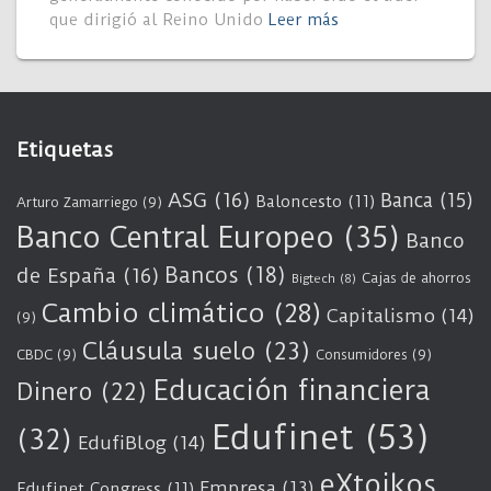
que dirigió al Reino Unido
Leer más
Etiquetas
ASG
(16)
Banca
(15)
Baloncesto
(11)
Arturo Zamarriego
(9)
Banco Central Europeo
(35)
Banco
Bancos
(18)
de España
(16)
Cajas de ahorros
Bigtech
(8)
Cambio climático
(28)
Capitalismo
(14)
(9)
Cláusula suelo
(23)
CBDC
(9)
Consumidores
(9)
Educación financiera
Dinero
(22)
Edufinet
(53)
(32)
EdufiBlog
(14)
eXtoikos
Empresa
(13)
Edufinet Congress
(11)