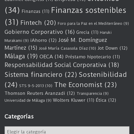
(34)
Finanzas sostenibles
Finanzas
(11)
(31)
Fintech
(20)
Foro para la Paz en el Mediterráneo
(9)
Gobierno Corporativo
(16)
Grecia
(11)
Haruki
José M. Domínguez
iAhorro
(12)
Murakami
(9)
Martínez
(15)
Jot Down
(12)
José María Casasola Díaz
(10)
Málaga
(19)
OECA
(14)
Préstamo hipotecario
(11)
Responsabilidad Social Corporativa
(18)
Sostenibilidad
Sistema financiero
(22)
(24)
The Economist
(23)
STS 9-5-2013
(10)
Thomson Reuters Aranzadi
(12)
Transparencia
(9)
Wolters Kluwer
(11)
Ética
(12)
Universidad de Málaga
(9)
Categorías
C