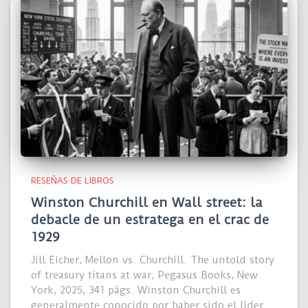
RESEÑAS DE LIBROS
Winston Churchill en Wall street: la
debacle de un estratega en el crac de
1929
Jill Eicher, Mellon vs. Churchill. The untold story
of treasury titans at war, Pegasus Books, New
York, 2025, 341 págs. Winston Churchill es
generalmente conocido por haber sido el líder