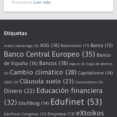
financieras
Leer más
Etiquetas
ASG
(16)
Banca
(15)
Baloncesto
(11)
Arturo Zamarriego
(9)
Banco Central Europeo
(35)
Banco
Bancos
(18)
de España
(16)
Cajas de ahorros
Bigtech
(8)
Cambio climático
(28)
Capitalismo
(14)
(9)
Cláusula suelo
(23)
CBDC
(9)
Consumidores
(9)
Educación financiera
Dinero
(22)
Edufinet
(53)
(32)
EdufiBlog
(14)
eXtoikos
Empresa
(13)
Edufinet Congress
(11)