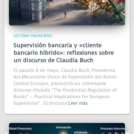
SISTEMA FINANCIERO
Supervisión bancaria y «cliente
bancario híbrido»: reflexiones sobre
un discurso de Claudia Buch
El pasado 6 de mayo, Claudia Buch, Presidenta
del Mecanismo Único de Supervisión del Banco
Central Europeo, pronunció un interesante
discurso titulado “The Prudential Regulation of
Banks” – Practical Implications for European
Supervision”. El discurso
Leer más