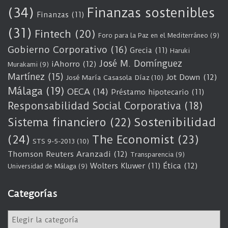
(34)
Finanzas sostenibles
Finanzas
(11)
(31)
Fintech
(20)
Foro para la Paz en el Mediterráneo
(9)
Gobierno Corporativo
(16)
Grecia
(11)
Haruki
José M. Domínguez
iAhorro
(12)
Murakami
(9)
Martínez
(15)
Jot Down
(12)
José María Casasola Díaz
(10)
Málaga
(19)
OECA
(14)
Préstamo hipotecario
(11)
Responsabilidad Social Corporativa
(18)
Sostenibilidad
Sistema financiero
(22)
(24)
The Economist
(23)
STS 9-5-2013
(10)
Thomson Reuters Aranzadi
(12)
Transparencia
(9)
Wolters Kluwer
(11)
Ética
(12)
Universidad de Málaga
(9)
Categorías
C
a