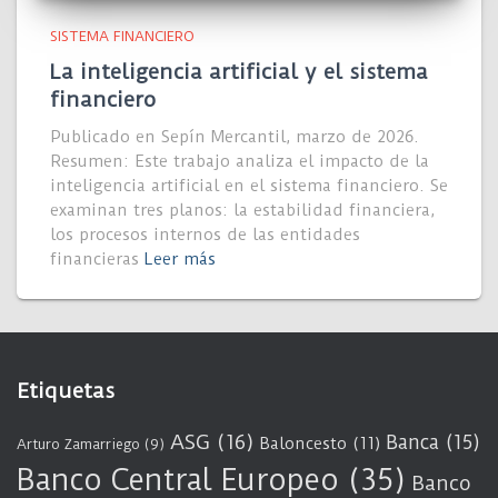
SISTEMA FINANCIERO
La inteligencia artificial y el sistema
financiero
Publicado en Sepín Mercantil, marzo de 2026.
Resumen: Este trabajo analiza el impacto de la
inteligencia artificial en el sistema financiero. Se
examinan tres planos: la estabilidad financiera,
los procesos internos de las entidades
financieras
Leer más
Etiquetas
ASG
(16)
Banca
(15)
Baloncesto
(11)
Arturo Zamarriego
(9)
Banco Central Europeo
(35)
Banco