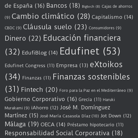
Bancos
(18)
de España
(16)
Cajas de ahorros
Bigtech
(8)
Cambio climático
(28)
Capitalismo
(14)
(9)
Cláusula suelo
(23)
CBDC
(9)
Consumidores
(9)
Educación financiera
Dinero
(22)
Edufinet
(53)
(32)
EdufiBlog
(14)
eXtoikos
Empresa
(13)
Edufinet Congress
(11)
(34)
Finanzas sostenibles
Finanzas
(11)
(31)
Fintech
(20)
Foro para la Paz en el Mediterráneo
(9)
Gobierno Corporativo
(16)
Grecia
(11)
Haruki
José M. Domínguez
iAhorro
(12)
Murakami
(9)
Martínez
(15)
Jot Down
(12)
José María Casasola Díaz
(10)
Málaga
(19)
OECA
(14)
Préstamo hipotecario
(11)
Responsabilidad Social Corporativa
(18)