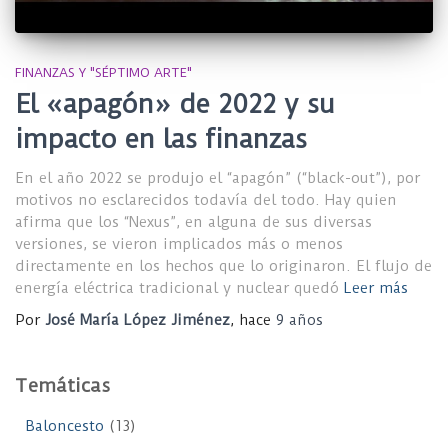
FINANZAS Y "SÉPTIMO ARTE"
El «apagón» de 2022 y su
impacto en las finanzas
En el año 2022 se produjo el “apagón” (“black-out”), por
motivos no esclarecidos todavía del todo. Hay quien
afirma que los “Nexus”, en alguna de sus diversas
versiones, se vieron implicados más o menos
directamente en los hechos que lo originaron. El flujo de
energía eléctrica tradicional y nuclear quedó
Leer más
Por
José María López Jiménez
, hace
9 años
Temáticas
Baloncesto
(13)