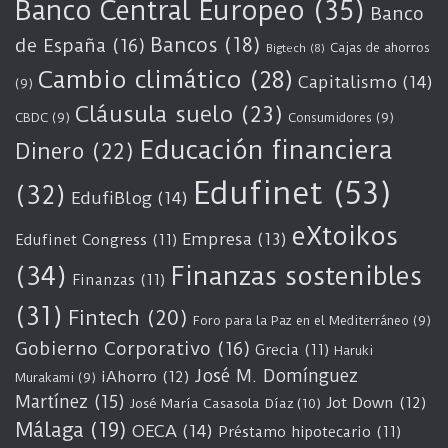
Banco Central Europeo
(35)
Banco
Bancos
(18)
de España
(16)
Cajas de ahorros
Bigtech
(8)
Cambio climático
(28)
Capitalismo
(14)
(9)
Cláusula suelo
(23)
CBDC
(9)
Consumidores
(9)
Educación financiera
Dinero
(22)
Edufinet
(53)
(32)
EdufiBlog
(14)
eXtoikos
Empresa
(13)
Edufinet Congress
(11)
(34)
Finanzas sostenibles
Finanzas
(11)
(31)
Fintech
(20)
Foro para la Paz en el Mediterráneo
(9)
Gobierno Corporativo
(16)
Grecia
(11)
Haruki
José M. Domínguez
iAhorro
(12)
Murakami
(9)
Martínez
(15)
Jot Down
(12)
José María Casasola Díaz
(10)
Málaga
(19)
OECA
(14)
Préstamo hipotecario
(11)