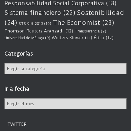
Responsabilidad Social Corporativa
(18)
Sostenibilidad
Sistema financiero
(22)
(24)
The Economist
(23)
STS 9-5-2013
(10)
Thomson Reuters Aranzadi
(12)
Transparencia
(9)
Wolters Kluwer
(11)
Ética
(12)
Universidad de Málaga
(9)
Categorías
C
a
t
e
Ir a fecha
g
o
I
r
r
í
a
a
f
s
TWITTER
e