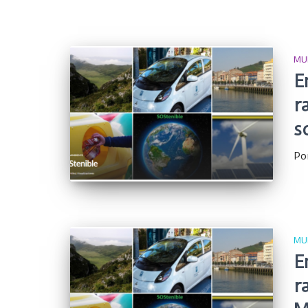
MU
E
r
s
Po
MU
E
r