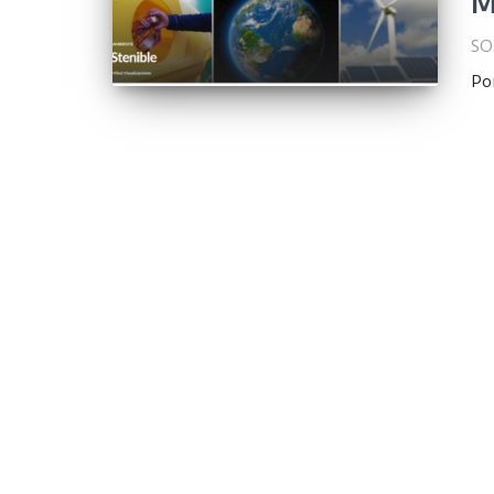
M
SO
Po