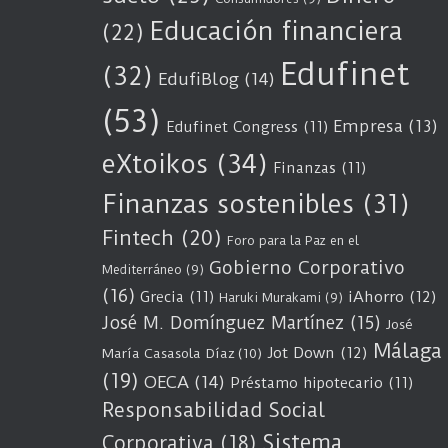
Educación financiera
(22)
Edufinet
(32)
EdufiBlog
(14)
(53)
Empresa
(13)
Edufinet Congress
(11)
eXtoikos
(34)
Finanzas
(11)
Finanzas sostenibles
(31)
Fintech
(20)
Foro para la Paz en el
Gobierno Corporativo
Mediterráneo
(9)
(16)
Grecia
(11)
iAhorro
(12)
Haruki Murakami
(9)
José M. Domínguez Martínez
(15)
José
Málaga
Jot Down
(12)
María Casasola Díaz
(10)
(19)
OECA
(14)
Préstamo hipotecario
(11)
Responsabilidad Social
Sistema
Corporativa
(18)