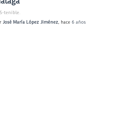
álaga
S-tenible.
r
José María López Jiménez
, hace
6 años