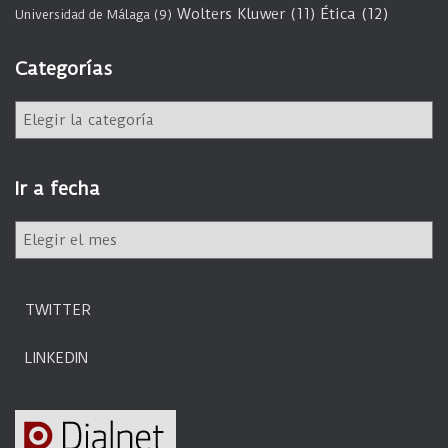
Wolters Kluwer
(11)
Ética
(12)
Universidad de Málaga
(9)
Categorías
C
a
t
e
Ir a fecha
g
o
I
r
r
í
a
a
f
s
TWITTER
e
c
LINKEDIN
h
a