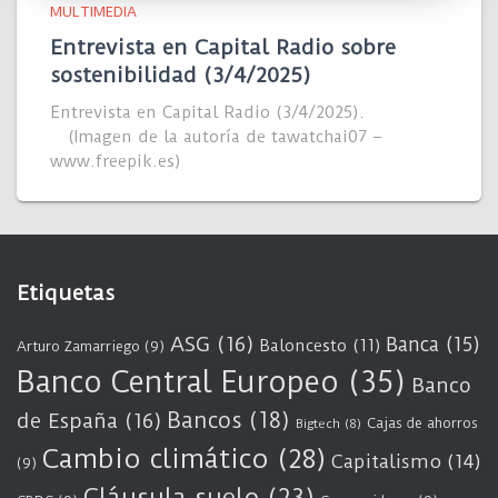
MULTIMEDIA
Entrevista en Capital Radio sobre
sostenibilidad (3/4/2025)
Entrevista en Capital Radio (3/4/2025).
(Imagen de la autoría de tawatchai07 –
www.freepik.es)
Etiquetas
ASG
(16)
Banca
(15)
Baloncesto
(11)
Arturo Zamarriego
(9)
Banco Central Europeo
(35)
Banco
Bancos
(18)
de España
(16)
Cajas de ahorros
Bigtech
(8)
Cambio climático
(28)
Capitalismo
(14)
(9)
Cláusula suelo
(23)