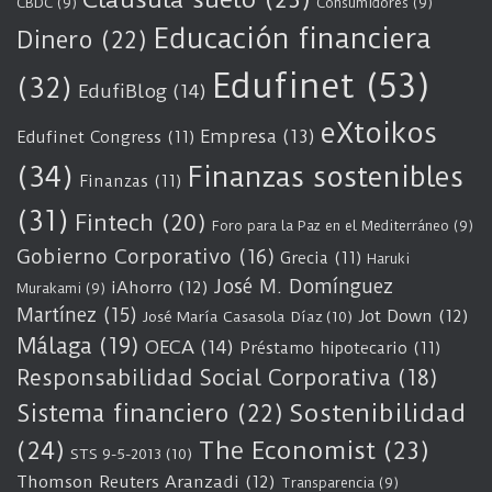
CBDC
(9)
Consumidores
(9)
Educación financiera
Dinero
(22)
Edufinet
(53)
(32)
EdufiBlog
(14)
eXtoikos
Empresa
(13)
Edufinet Congress
(11)
(34)
Finanzas sostenibles
Finanzas
(11)
(31)
Fintech
(20)
Foro para la Paz en el Mediterráneo
(9)
Gobierno Corporativo
(16)
Grecia
(11)
Haruki
José M. Domínguez
iAhorro
(12)
Murakami
(9)
Martínez
(15)
Jot Down
(12)
José María Casasola Díaz
(10)
Málaga
(19)
OECA
(14)
Préstamo hipotecario
(11)
Responsabilidad Social Corporativa
(18)
Sostenibilidad
Sistema financiero
(22)
(24)
The Economist
(23)
STS 9-5-2013
(10)
Thomson Reuters Aranzadi
(12)
Transparencia
(9)