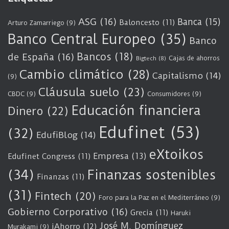
ASG
(16)
Banca
(15)
Baloncesto
(11)
Arturo Zamarriego
(9)
Banco Central Europeo
(35)
Banco
Bancos
(18)
de España
(16)
Cajas de ahorros
Bigtech
(8)
Cambio climático
(28)
Capitalismo
(14)
(9)
Cláusula suelo
(23)
CBDC
(9)
Consumidores
(9)
Educación financiera
Dinero
(22)
Edufinet
(53)
(32)
EdufiBlog
(14)
eXtoikos
Empresa
(13)
Edufinet Congress
(11)
(34)
Finanzas sostenibles
Finanzas
(11)
(31)
Fintech
(20)
Foro para la Paz en el Mediterráneo
(9)
Gobierno Corporativo
(16)
Grecia
(11)
Haruki
José M. Domínguez
iAhorro
(12)
Murakami
(9)