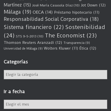
Martínez
(15)
Jot Down
(12)
José María Casasola Díaz
(10)
Málaga
(19)
OECA
(14)
Préstamo hipotecario
(11)
Responsabilidad Social Corporativa
(18)
Sostenibilidad
Sistema financiero
(22)
(24)
The Economist
(23)
STS 9-5-2013
(10)
Thomson Reuters Aranzadi
(12)
Transparencia
(9)
Wolters Kluwer
(11)
Ética
(12)
Universidad de Málaga
(9)
Categorías
C
a
t
e
Ir a fecha
g
o
I
r
r
í