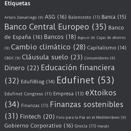
Etiquetas
ASG
(16)
Banca
(15)
Baloncesto
(11)
Arturo Zamarriego
(9)
Banco Central Europeo
(35)
Banco
Bancos
(18)
de España
(16)
Cajas de ahorros
Bigtech
(8)
Cambio climático
(28)
Capitalismo
(14)
(9)
Cláusula suelo
(23)
CBDC
(9)
Consumidores
(9)
Educación financiera
Dinero
(22)
Edufinet
(53)
(32)
EdufiBlog
(14)
eXtoikos
Empresa
(13)
Edufinet Congress
(11)
(34)
Finanzas sostenibles
Finanzas
(11)
(31)
Fintech
(20)
Foro para la Paz en el Mediterráneo
(9)
Gobierno Corporativo
(16)
Grecia
(11)
Haruki