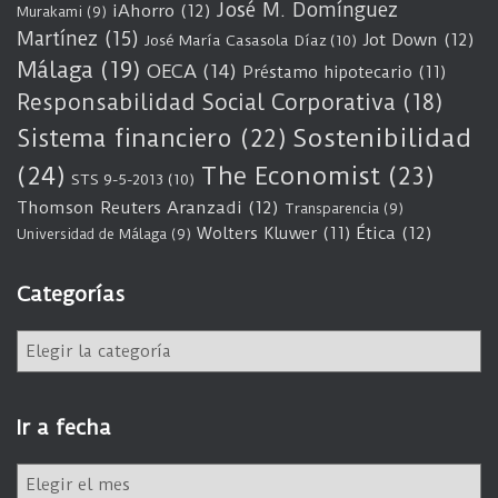
José M. Domínguez
iAhorro
(12)
Murakami
(9)
Martínez
(15)
Jot Down
(12)
José María Casasola Díaz
(10)
Málaga
(19)
OECA
(14)
Préstamo hipotecario
(11)
Responsabilidad Social Corporativa
(18)
Sostenibilidad
Sistema financiero
(22)
(24)
The Economist
(23)
STS 9-5-2013
(10)
Thomson Reuters Aranzadi
(12)
Transparencia
(9)
Wolters Kluwer
(11)
Ética
(12)
Universidad de Málaga
(9)
Categorías
C
a
t
e
Ir a fecha
g
o
I
r