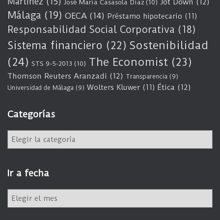
Martínez
(15)
Jot Down
(12)
José María Casasola Díaz
(10)
Málaga
(19)
OECA
(14)
Préstamo hipotecario
(11)
Responsabilidad Social Corporativa
(18)
Sostenibilidad
Sistema financiero
(22)
(24)
The Economist
(23)
STS 9-5-2013
(10)
Thomson Reuters Aranzadi
(12)
Transparencia
(9)
Wolters Kluwer
(11)
Ética
(12)
Universidad de Málaga
(9)
Categorías
C
a
t
e
Ir a fecha
g
o
I
r
r
í
a