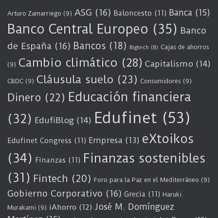
ASG
(16)
Banca
(15)
Baloncesto
(11)
Arturo Zamarriego
(9)
Banco Central Europeo
(35)
Banco
Bancos
(18)
de España
(16)
Cajas de ahorros
Bigtech
(8)
Cambio climático
(28)
Capitalismo
(14)
(9)
Cláusula suelo
(23)
CBDC
(9)
Consumidores
(9)
Educación financiera
Dinero
(22)
Edufinet
(53)
(32)
EdufiBlog
(14)
eXtoikos
Empresa
(13)
Edufinet Congress
(11)
(34)
Finanzas sostenibles
Finanzas
(11)
(31)
Fintech
(20)
Foro para la Paz en el Mediterráneo
(9)
Gobierno Corporativo
(16)
Grecia
(11)
Haruki
José M. Domínguez
iAhorro
(12)
Murakami
(9)