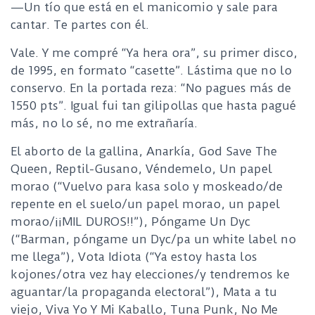
—Un tío que está en el manicomio y sale para
cantar. Te partes con él.
Vale. Y me compré “Ya hera ora”, su primer disco,
de 1995, en formato “casette”. Lástima que no lo
conservo. En la portada reza: “No pagues más de
1550 pts”. Igual fui tan gilipollas que hasta pagué
más, no lo sé, no me extrañaría.
El aborto de la gallina, Anarkía, God Save The
Queen, Reptil-Gusano, Véndemelo, Un papel
morao (“Vuelvo para kasa solo y moskeado/de
repente en el suelo/un papel morao, un papel
morao/¡¡MIL DUROS!!”), Póngame Un Dyc
(“Barman, póngame un Dyc/pa un white label no
me llega”), Vota Idiota (“Ya estoy hasta los
kojones/otra vez hay elecciones/y tendremos ke
aguantar/la propaganda electoral”), Mata a tu
viejo, Viva Yo Y Mi Kaballo, Tuna Punk, No Me