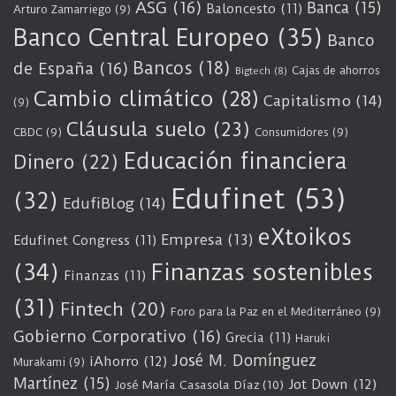
ASG
(16)
Banca
(15)
Baloncesto
(11)
Arturo Zamarriego
(9)
Banco Central Europeo
(35)
Banco
Bancos
(18)
de España
(16)
Cajas de ahorros
Bigtech
(8)
Cambio climático
(28)
Capitalismo
(14)
(9)
Cláusula suelo
(23)
CBDC
(9)
Consumidores
(9)
Educación financiera
Dinero
(22)
Edufinet
(53)
(32)
EdufiBlog
(14)
eXtoikos
Empresa
(13)
Edufinet Congress
(11)
(34)
Finanzas sostenibles
Finanzas
(11)
(31)
Fintech
(20)
Foro para la Paz en el Mediterráneo
(9)
Gobierno Corporativo
(16)
Grecia
(11)
Haruki
José M. Domínguez
iAhorro
(12)
Murakami
(9)
Martínez
(15)
Jot Down
(12)
José María Casasola Díaz
(10)