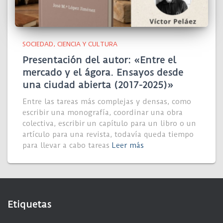
SOCIEDAD, CIENCIA Y CULTURA
Presentación del autor: «Entre el
mercado y el ágora. Ensayos desde
una ciudad abierta (2017-2025)»
Entre las tareas más complejas y densas, como
escribir una monografía, coordinar una obra
colectiva, escribir un capítulo para un libro o un
artículo para una revista, todavía queda tiempo
para llevar a cabo tareas
Leer más
Etiquetas