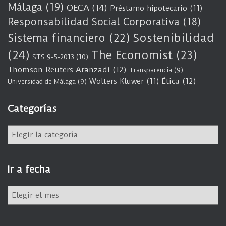
Málaga
(19)
OECA
(14)
Préstamo hipotecario
(11)
Responsabilidad Social Corporativa
(18)
Sostenibilidad
Sistema financiero
(22)
(24)
The Economist
(23)
STS 9-5-2013
(10)
Thomson Reuters Aranzadi
(12)
Transparencia
(9)
Wolters Kluwer
(11)
Ética
(12)
Universidad de Málaga
(9)
Categorías
C
a
t
e
Ir a fecha
g
o
I
r
r
í
a
a
f