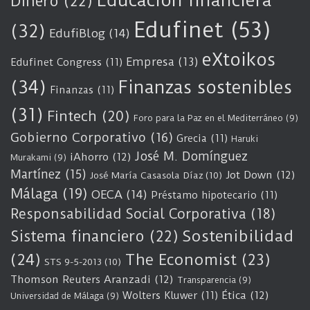
Educación financiera
Dinero
(22)
Edufinet
(53)
(32)
EdufiBlog
(14)
eXtoikos
Empresa
(13)
Edufinet Congress
(11)
(34)
Finanzas sostenibles
Finanzas
(11)
(31)
Fintech
(20)
Foro para la Paz en el Mediterráneo
(9)
Gobierno Corporativo
(16)
Grecia
(11)
Haruki
José M. Domínguez
iAhorro
(12)
Murakami
(9)
Martínez
(15)
Jot Down
(12)
José María Casasola Díaz
(10)
Málaga
(19)
OECA
(14)
Préstamo hipotecario
(11)
Responsabilidad Social Corporativa
(18)
Sostenibilidad
Sistema financiero
(22)
(24)
The Economist
(23)
STS 9-5-2013
(10)
Thomson Reuters Aranzadi
(12)
Transparencia
(9)
Wolters Kluwer
(11)
Ética
(12)
Universidad de Málaga
(9)