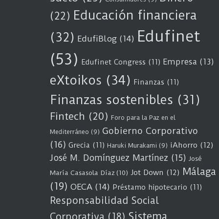
Educación financiera
(22)
Edufinet
(32)
EdufiBlog
(14)
(53)
Empresa
(13)
Edufinet Congress
(11)
eXtoikos
(34)
Finanzas
(11)
Finanzas sostenibles
(31)
Fintech
(20)
Foro para la Paz en el
Gobierno Corporativo
Mediterráneo
(9)
(16)
Grecia
(11)
iAhorro
(12)
Haruki Murakami
(9)
José M. Domínguez Martínez
(15)
José
Málaga
Jot Down
(12)
María Casasola Díaz
(10)
(19)
OECA
(14)
Préstamo hipotecario
(11)
Responsabilidad Social
Sistema
Corporativa
(18)