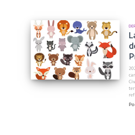
DER
L
d
P
20
ca
Ci
te
ref
Po