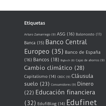
Etiquetas
ASG
(16)
Baloncesto
(11)
Arturo Zamarriego
(9)
Banco Central
Banca
(15)
Europeo
(35)
Banco de España
Bancos
(18)
(16)
Cajas de ahorros
(9)
Bigtech
(8)
Cambio climático
(28)
Cláusula
Capitalismo
(14)
CBDC
(9)
suelo
(23)
Dinero
Consumidores
(9)
Educación financiera
(22)
Edufinet
(32)
EdufiBlog
(14)