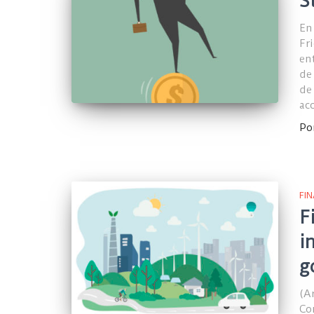
S
En
Fr
en
de
de 
ac
Po
FI
F
i
g
(A
Co