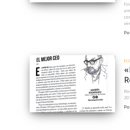
fi
am
co
ve
Po
EC
«
R
Ro
20
Po