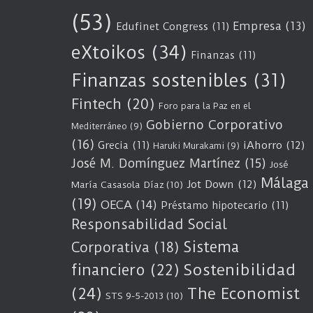
(53)
Empresa
(13)
Edufinet Congress
(11)
eXtoikos
(34)
Finanzas
(11)
Finanzas sostenibles
(31)
Fintech
(20)
Foro para la Paz en el
Gobierno Corporativo
Mediterráneo
(9)
(16)
Grecia
(11)
iAhorro
(12)
Haruki Murakami
(9)
José M. Domínguez Martínez
(15)
José
Málaga
Jot Down
(12)
María Casasola Díaz
(10)
(19)
OECA
(14)
Préstamo hipotecario
(11)
Responsabilidad Social
Sistema
Corporativa
(18)
Sostenibilidad
financiero
(22)
(24)
The Economist
STS 9-5-2013
(10)