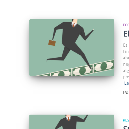
EC
E
Es
fi
ab
ne
al
po
Le
Po
RE