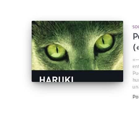
SO
P
(
«—
en
Pu
hu
un
Po