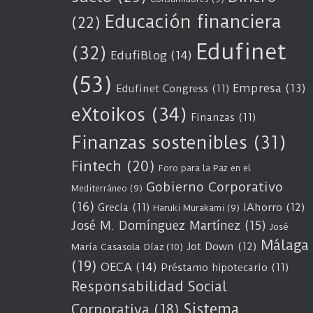
Educación financiera
(22)
Edufinet
(32)
EdufiBlog
(14)
(53)
Empresa
(13)
Edufinet Congress
(11)
eXtoikos
(34)
Finanzas
(11)
Finanzas sostenibles
(31)
Fintech
(20)
Foro para la Paz en el
Gobierno Corporativo
Mediterráneo
(9)
(16)
Grecia
(11)
iAhorro
(12)
Haruki Murakami
(9)
José M. Domínguez Martínez
(15)
José
Málaga
Jot Down
(12)
María Casasola Díaz
(10)
(19)
OECA
(14)
Préstamo hipotecario
(11)
Responsabilidad Social
Sistema
Corporativa
(18)