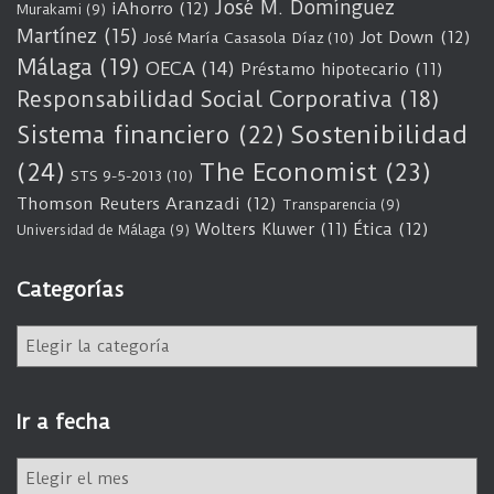
José M. Domínguez
iAhorro
(12)
Murakami
(9)
Martínez
(15)
Jot Down
(12)
José María Casasola Díaz
(10)
Málaga
(19)
OECA
(14)
Préstamo hipotecario
(11)
Responsabilidad Social Corporativa
(18)
Sostenibilidad
Sistema financiero
(22)
(24)
The Economist
(23)
STS 9-5-2013
(10)
Thomson Reuters Aranzadi
(12)
Transparencia
(9)
Wolters Kluwer
(11)
Ética
(12)
Universidad de Málaga
(9)
Categorías
C
a
t
e
Ir a fecha
g
o
I
r
r