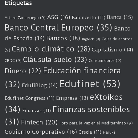
Etiquetas
ASG
(16)
Banca
(15)
Baloncesto
(11)
Arturo Zamarriego
(9)
Banco Central Europeo
(35)
Banco
Bancos
(18)
de España
(16)
Cajas de ahorros
Bigtech
(8)
Cambio climático
(28)
Capitalismo
(14)
(9)
Cláusula suelo
(23)
CBDC
(9)
Consumidores
(9)
Educación financiera
Dinero
(22)
Edufinet
(53)
(32)
EdufiBlog
(14)
eXtoikos
Empresa
(13)
Edufinet Congress
(11)
(34)
Finanzas sostenibles
Finanzas
(11)
(31)
Fintech
(20)
Foro para la Paz en el Mediterráneo
(9)
Gobierno Corporativo
(16)
Grecia
(11)
Haruki