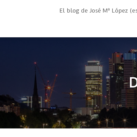
El blog de José Mª López (e
D