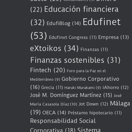
Educación financiera
(22)
Edufinet
(32)
EdufiBlog
(14)
(53)
Empresa
(13)
Edufinet Congress
(11)
eXtoikos
(34)
Finanzas
(11)
Finanzas sostenibles
(31)
Fintech
(20)
Foro para la Paz en el
Gobierno Corporativo
Mediterráneo
(9)
(16)
Grecia
(11)
iAhorro
(12)
Haruki Murakami
(9)
José M. Domínguez Martínez
(15)
José
Málaga
Jot Down
(12)
María Casasola Díaz
(10)
(19)
OECA
(14)
Préstamo hipotecario
(11)
Responsabilidad Social
Sistema
Corporativa
(18)