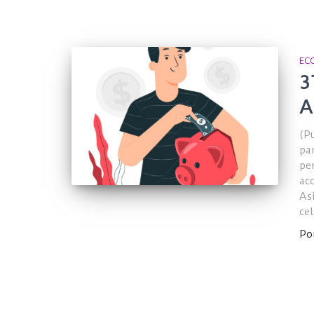
EC
3
A
(P
pa
pe
ac
As
ce
Po