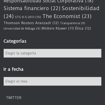
Responsabilidad Social Corporativa
(18)
Sostenibilidad
Sistema financiero
(22)
(24)
The Economist
(23)
STS 9-5-2013
(10)
Thomson Reuters Aranzadi
(12)
Transparencia
(9)
Wolters Kluwer
(11)
Ética
(12)
Universidad de Málaga
(9)
Categorías
C
a
t
e
Ir a fecha
g
o
I
r
r
í
a
a
f
s
TWITTER
e