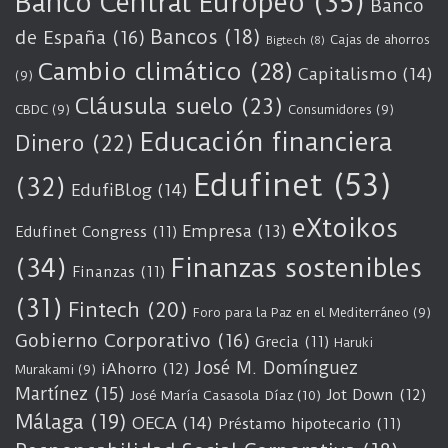
Banco Central Europeo
(35)
Banco
Bancos
(18)
de España
(16)
Cajas de ahorros
Bigtech
(8)
Cambio climático
(28)
Capitalismo
(14)
(9)
Cláusula suelo
(23)
CBDC
(9)
Consumidores
(9)
Educación financiera
Dinero
(22)
Edufinet
(53)
(32)
EdufiBlog
(14)
eXtoikos
Empresa
(13)
Edufinet Congress
(11)
(34)
Finanzas sostenibles
Finanzas
(11)
(31)
Fintech
(20)
Foro para la Paz en el Mediterráneo
(9)
Gobierno Corporativo
(16)
Grecia
(11)
Haruki
José M. Domínguez
iAhorro
(12)
Murakami
(9)
Martínez
(15)
Jot Down
(12)
José María Casasola Díaz
(10)
Málaga
(19)
OECA
(14)
Préstamo hipotecario
(11)