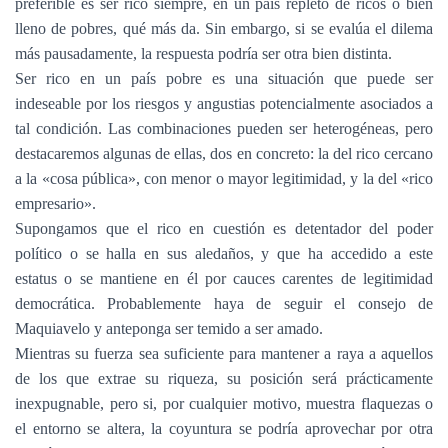
preferible es ser rico siempre, en un país repleto de ricos o bien
lleno de pobres, qué más da. Sin embargo, si se evalúa el dilema
más pausadamente, la respuesta podría ser otra bien distinta.
Ser rico en un país pobre es una situación que puede ser
indeseable por los riesgos y angustias potencialmente asociados a
tal condición. Las combinaciones pueden ser heterogéneas, pero
destacaremos algunas de ellas, dos en concreto: la del rico cercano
a la «cosa pública», con menor o mayor legitimidad, y la del «rico
empresario».
Supongamos que el rico en cuestión es detentador del poder
político o se halla en sus aledaños, y que ha accedido a este
estatus o se mantiene en él por cauces carentes de legitimidad
democrática. Probablemente haya de seguir el consejo de
Maquiavelo y anteponga ser temido a ser amado.
Mientras su fuerza sea suficiente para mantener a raya a aquellos
de los que extrae su riqueza, su posición será prácticamente
inexpugnable, pero si, por cualquier motivo, muestra flaquezas o
el entorno se altera, la coyuntura se podría aprovechar por otra