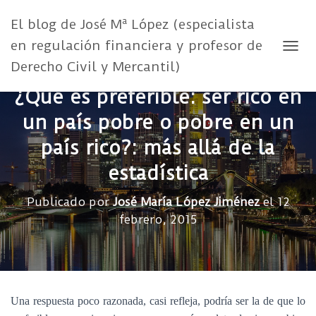
El blog de José Mª López (especialista
en regulación financiera y profesor de
CAMB
Derecho Civil y Mercantil)
¿Qué es preferible: ser rico en
un país pobre o pobre en un
país rico?: más allá de la
estadística
Publicado por
José María López Jiménez
el
12
febrero, 2015
Una respuesta poco razonada, casi refleja, podría ser la de que lo