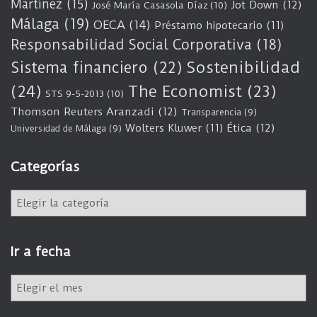
Martínez
(15)
Jot Down
(12)
José María Casasola Díaz
(10)
Málaga
(19)
OECA
(14)
Préstamo hipotecario
(11)
Responsabilidad Social Corporativa
(18)
Sostenibilidad
Sistema financiero
(22)
(24)
The Economist
(23)
STS 9-5-2013
(10)
Thomson Reuters Aranzadi
(12)
Transparencia
(9)
Wolters Kluwer
(11)
Ética
(12)
Universidad de Málaga
(9)
Categorías
C
a
t
e
Ir a fecha
g
o
I
r
r
í
a