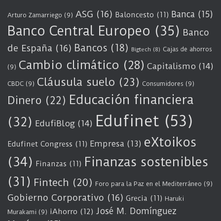
ASG
(16)
Banca
(15)
Baloncesto
(11)
Arturo Zamarriego
(9)
Banco Central Europeo
(35)
Banco
Bancos
(18)
de España
(16)
Cajas de ahorros
Bigtech
(8)
Cambio climático
(28)
Capitalismo
(14)
(9)
Cláusula suelo
(23)
CBDC
(9)
Consumidores
(9)
Educación financiera
Dinero
(22)
Edufinet
(53)
(32)
EdufiBlog
(14)
eXtoikos
Empresa
(13)
Edufinet Congress
(11)
(34)
Finanzas sostenibles
Finanzas
(11)
(31)
Fintech
(20)
Foro para la Paz en el Mediterráneo
(9)
Gobierno Corporativo
(16)
Grecia
(11)
Haruki
José M. Domínguez
iAhorro
(12)
Murakami
(9)