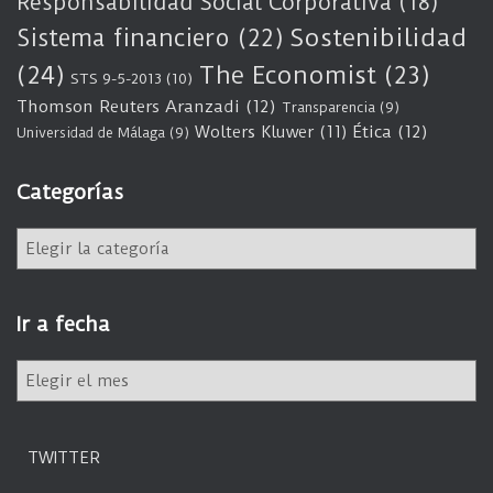
Responsabilidad Social Corporativa
(18)
Sostenibilidad
Sistema financiero
(22)
(24)
The Economist
(23)
STS 9-5-2013
(10)
Thomson Reuters Aranzadi
(12)
Transparencia
(9)
Wolters Kluwer
(11)
Ética
(12)
Universidad de Málaga
(9)
Categorías
C
a
t
e
Ir a fecha
g
o
I
r
r
í
a
a
f
s
TWITTER
e
c