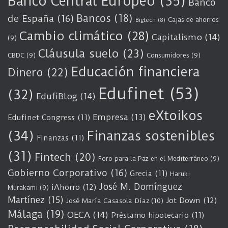
Banco Central Europeo
(35)
Banco
Bancos
(18)
de España
(16)
Cajas de ahorros
Bigtech
(8)
Cambio climático
(28)
Capitalismo
(14)
(9)
Cláusula suelo
(23)
CBDC
(9)
Consumidores
(9)
Educación financiera
Dinero
(22)
Edufinet
(53)
(32)
EdufiBlog
(14)
eXtoikos
Empresa
(13)
Edufinet Congress
(11)
(34)
Finanzas sostenibles
Finanzas
(11)
(31)
Fintech
(20)
Foro para la Paz en el Mediterráneo
(9)
Gobierno Corporativo
(16)
Grecia
(11)
Haruki
José M. Domínguez
iAhorro
(12)
Murakami
(9)
Martínez
(15)
Jot Down
(12)
José María Casasola Díaz
(10)
Málaga
(19)
OECA
(14)
Préstamo hipotecario
(11)