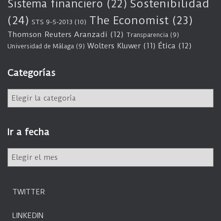
Sostenibilidad
Sistema financiero
(22)
(24)
The Economist
(23)
STS 9-5-2013
(10)
Thomson Reuters Aranzadi
(12)
Transparencia
(9)
Wolters Kluwer
(11)
Ética
(12)
Universidad de Málaga
(9)
Categorías
C
a
t
e
Ir a fecha
g
o
I
r
r
í
a
a
f
s
TWITTER
e
c
LINKEDIN
h