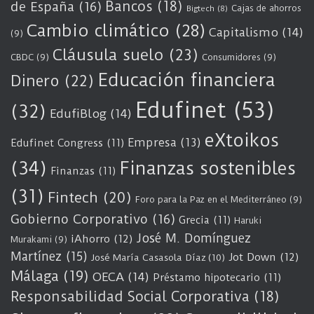
Bancos
(18)
de España
(16)
Cajas de ahorros
Bigtech
(8)
Cambio climático
(28)
Capitalismo
(14)
(9)
Cláusula suelo
(23)
CBDC
(9)
Consumidores
(9)
Educación financiera
Dinero
(22)
Edufinet
(53)
(32)
EdufiBlog
(14)
eXtoikos
Empresa
(13)
Edufinet Congress
(11)
(34)
Finanzas sostenibles
Finanzas
(11)
(31)
Fintech
(20)
Foro para la Paz en el Mediterráneo
(9)
Gobierno Corporativo
(16)
Grecia
(11)
Haruki
José M. Domínguez
iAhorro
(12)
Murakami
(9)
Martínez
(15)
Jot Down
(12)
José María Casasola Díaz
(10)
Málaga
(19)
OECA
(14)
Préstamo hipotecario
(11)
Responsabilidad Social Corporativa
(18)