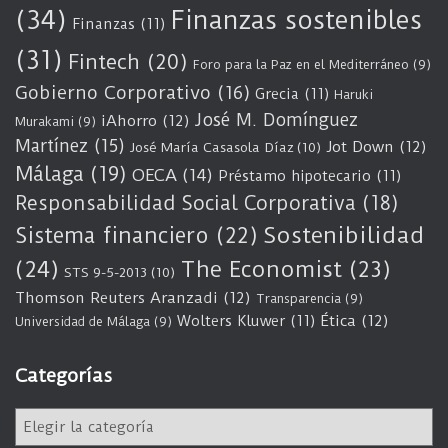
(34)
Finanzas sostenibles
Finanzas
(11)
(31)
Fintech
(20)
Foro para la Paz en el Mediterráneo
(9)
Gobierno Corporativo
(16)
Grecia
(11)
Haruki
José M. Domínguez
iAhorro
(12)
Murakami
(9)
Martínez
(15)
Jot Down
(12)
José María Casasola Díaz
(10)
Málaga
(19)
OECA
(14)
Préstamo hipotecario
(11)
Responsabilidad Social Corporativa
(18)
Sostenibilidad
Sistema financiero
(22)
(24)
The Economist
(23)
STS 9-5-2013
(10)
Thomson Reuters Aranzadi
(12)
Transparencia
(9)
Wolters Kluwer
(11)
Ética
(12)
Universidad de Málaga
(9)
Categorías
C
a