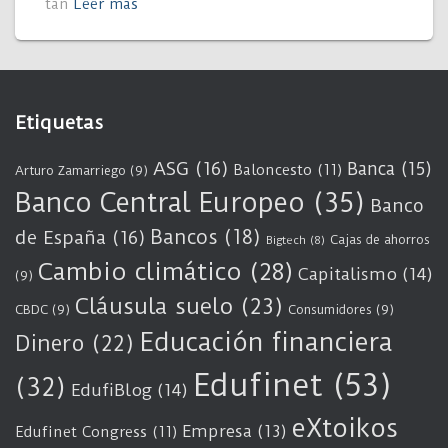
tan
Leer más
Etiquetas
ASG
(16)
Banca
(15)
Baloncesto
(11)
Arturo Zamarriego
(9)
Banco Central Europeo
(35)
Banco
Bancos
(18)
de España
(16)
Cajas de ahorros
Bigtech
(8)
Cambio climático
(28)
Capitalismo
(14)
(9)
Cláusula suelo
(23)
CBDC
(9)
Consumidores
(9)
Educación financiera
Dinero
(22)
Edufinet
(53)
(32)
EdufiBlog
(14)
eXtoikos
Empresa
(13)
Edufinet Congress
(11)