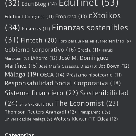
Edufinet
(53)
(32)
EdufiBlog
(14)
eXtoikos
Empresa
(13)
Edufinet Congress
(11)
(34)
Finanzas sostenibles
Finanzas
(11)
(31)
Fintech
(20)
Foro para la Paz en el Mediterráneo
(9)
Gobierno Corporativo
(16)
Grecia
(11)
Haruki
José M. Domínguez
iAhorro
(12)
Murakami
(9)
Martínez
(15)
Jot Down
(12)
José María Casasola Díaz
(10)
Málaga
(19)
OECA
(14)
Préstamo hipotecario
(11)
Responsabilidad Social Corporativa
(18)
Sostenibilidad
Sistema financiero
(22)
(24)
The Economist
(23)
STS 9-5-2013
(10)
Thomson Reuters Aranzadi
(12)
Transparencia
(9)
Wolters Kluwer
(11)
Ética
(12)
Universidad de Málaga
(9)
Categorías