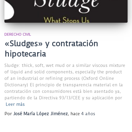
DERECHO CIVIL
«Sludges» y contratación
hipotecaria
Sludge: thick, soft, wet mud or a similar viscous mixture
of liquid and solid components, especially the product
of an industrial or refining process (Oxford Online
Dictionary) El principio de transparencia material en la
contratación con consumidores está bien asentado ya,
partiendo de la Directiva 93/13/CEE y su aplicación por
Leer más
Por
José María López Jiménez
, hace
4 años