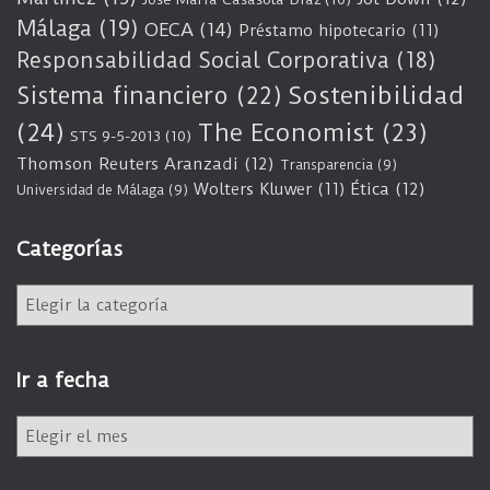
Málaga
(19)
OECA
(14)
Préstamo hipotecario
(11)
Responsabilidad Social Corporativa
(18)
Sostenibilidad
Sistema financiero
(22)
(24)
The Economist
(23)
STS 9-5-2013
(10)
Thomson Reuters Aranzadi
(12)
Transparencia
(9)
Wolters Kluwer
(11)
Ética
(12)
Universidad de Málaga
(9)
Categorías
C
a
t
e
Ir a fecha
g
o
I
r
r
í
a
a