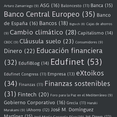
ASG
(16)
Banca
(15)
Baloncesto
(11)
Arturo Zamarriego
(9)
Banco Central Europeo
(35)
Banco
Bancos
(18)
de España
(16)
Cajas de ahorros
Bigtech
(8)
Cambio climático
(28)
Capitalismo
(14)
(9)
Cláusula suelo
(23)
CBDC
(9)
Consumidores
(9)
Educación financiera
Dinero
(22)
Edufinet
(53)
(32)
EdufiBlog
(14)
eXtoikos
Empresa
(13)
Edufinet Congress
(11)
(34)
Finanzas sostenibles
Finanzas
(11)
(31)
Fintech
(20)
Foro para la Paz en el Mediterráneo
(9)
Gobierno Corporativo
(16)
Grecia
(11)
Haruki
José M. Domínguez
iAhorro
(12)
Murakami
(9)
Martínez
(15)
Jot Down
(12)
José María Casasola Díaz
(10)