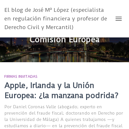
El blog de José Mª López (especialista
en regulación financiera y profesor de
CAMB
Derecho Civil y Mercantil)
Comisión Europea
FIRMAS INVITADAS
Apple, Irlanda y la Unión
Europea: ¿la manzana podrida?
Por Daniel Coronas Valle (abogado; experto en
prevención del fraude fiscal; doctorando en Derecho por
la Universidad de Málaga) A quienes trabajamos —y
estudiamos a diario— en la prevención del fraude fiscal