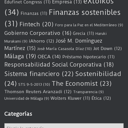
eXtoikos
Empresa
(13)
Edufinet Congress
(11)
(34)
Finanzas sostenibles
Finanzas
(11)
(31)
Fintech
(20)
Foro para la Paz en el Mediterráneo
(9)
Gobierno Corporativo
(16)
Grecia
(11)
Haruki
José M. Domínguez
iAhorro
(12)
Murakami
(9)
Martínez
(15)
Jot Down
(12)
José María Casasola Díaz
(10)
Málaga
(19)
OECA
(14)
Préstamo hipotecario
(11)
Responsabilidad Social Corporativa
(18)
Sostenibilidad
Sistema financiero
(22)
(24)
The Economist
(23)
STS 9-5-2013
(10)
Thomson Reuters Aranzadi
(12)
Transparencia
(9)
Wolters Kluwer
(11)
Ética
(12)
Universidad de Málaga
(9)
Categorías
C